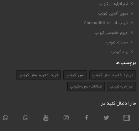
نرم افزارهای کیونپ
دموی آنلاین کیونپ
کیونپ Compatibility List
حریم خصوصی کیونپ
خدمات کیونپ
برند کیونپ
برچسب ها
درباره-ذخیره-ساز-کیونپ
نس-کیونپ
خرید-ذخیره-ساز-کیونپ
آموزش-کیونپ
امکانات-نس-کیونپ
ما را دنبال کنید در