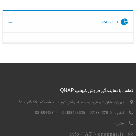
توضیحات
تماس با نمایندگی فروش کیونپ QNAP
تهران،خیابان شریعتی،نرسیده به بهشتی،کوچه اندیشه یکم،پلاک5،واحد6
تلفن :
02188427610 - 02188423635 - 02188442844
فکس :
info ( AT ) qnapnas.ir