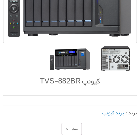
کیونپ TVS-882BR
برند :
برند کیونپ
مقایسه