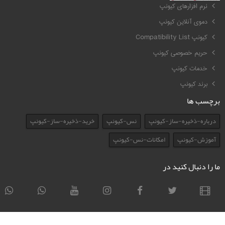
نرم افزارهای کیونپ
دموی آنلاین کیونپ
کیونپ Compatibility List
حریم خصوصی کیونپ
خدمات کیونپ
برند کیونپ
برچسب ها
درباره-ذخیره-ساز-کیونپ
نس-کیونپ
خرید-ذخیره-ساز-کیونپ
آموزش-کیونپ
امکانات-نس-کیونپ
ما را دنبال کنید در