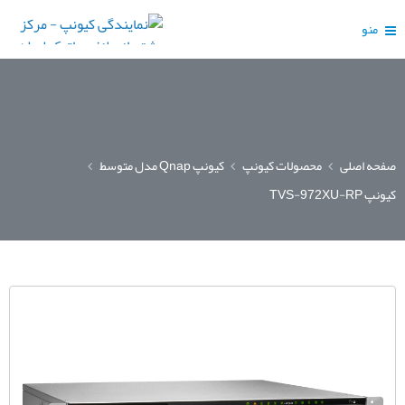
منو
صفحه اصلی
محصولات کیونپ
کیونپ Qnap مدل متوسط
کیونپ TVS-972XU-RP