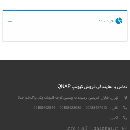
توضیحات
تماس با نمایندگی فروش کیونپ QNAP
تهران،خیابان شریعتی،نرسیده به بهشتی،کوچه اندیشه یکم،پلاک5،واحد6
تلفن :
02188427610 - 02188423635 - 02188442844
فکس :
info ( AT ) qnapnas.ir