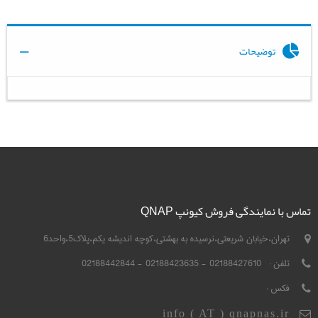
توضیحات
تماس با نمایندگی فروش کیونپ QNAP
تهران،خیابان شریعتی،نرسیده به بهشتی،کوچه اندیشه یکم،پلاک5،واحد6
تلفن :
02188427610 - 02188423635 - 02188442844
فکس :
info ( AT ) qnapnas.ir