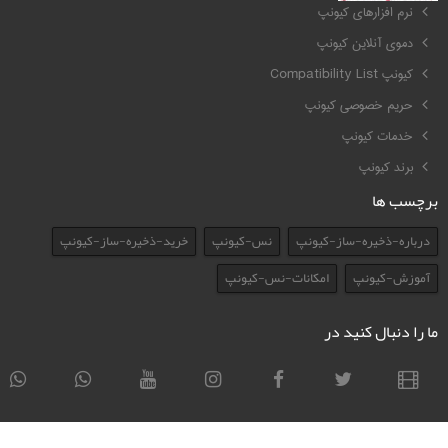
نرم افزارهای کیونپ
دموی آنلاین کیونپ
کیونپ Compatibility List
حریم خصوصی کیونپ
خدمات کیونپ
برند کیونپ
برچسب ها
درباره-ذخیره-ساز-کیونپ
نس-کیونپ
خرید-ذخیره-ساز-کیونپ
آموزش-کیونپ
امکانات-نس-کیونپ
ما را دنبال کنید در