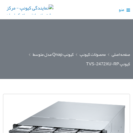
منو
صفحه اصلی
محصولات کیونپ
کیونپ Qnap مدل متوسط
کیونپ TVS-2472XU-RP