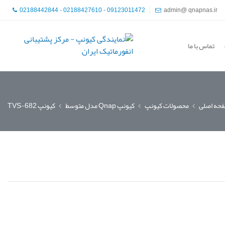
02188442844 - 02188427610 - 09123011472
admin@ qnapnas.ir
تماس با ما
حه اصلی
محصولات کیونپ
کیونپ Qnap مدل متوسط
کیونپ TVS-682