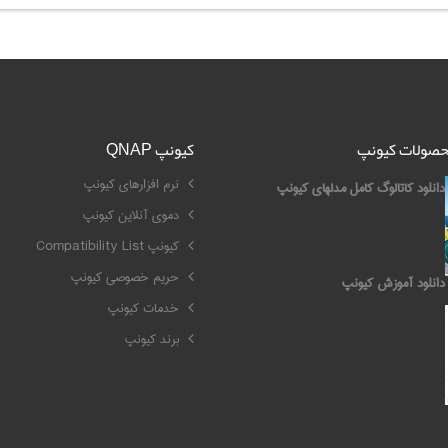
محصولات کیونپ
کیونپ QNAP
نرم افزارهای کیونپ
دانلود کاتالوگ کامل مدلهای کیونپ
دموی آنلاین کیونپ
کیونپ Compatibility List
حریم خصوصی کیونپ
دانلود آموزش کیونپ
خدمات کیونپ
برند کیونپ