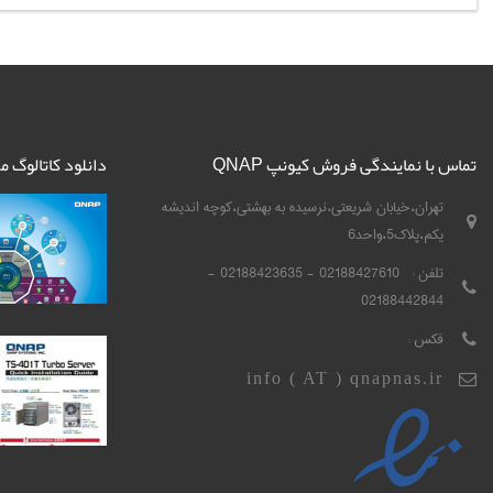
تماس با نمایندگی فروش کیونپ QNAP
دانلود کاتالوگ 
تهران،خیابان شریعتی،نرسیده به بهشتی،کوچه اندیشه
یکم،پلاک5،واحد6
تلفن :
02188427610 - 02188423635 -
02188442844
فکس :
info ( AT ) qnapnas.ir