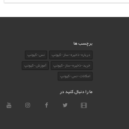
برچسب ها
درباره-ذخیره-ساز-کیونپ
نس-کیونپ
خرید-ذخیره-ساز-کیونپ
آموزش-کیونپ
امکانات-نس-کیونپ
ما را دنبال کنید در