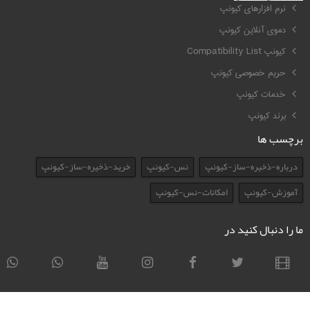
نرم افزارهای کیونپ
دموی آنلاین کیونپ
کیونپ Compatibility List
حریم خصوصی کیونپ
خدمات کیونپ
برند کیونپ
برچسب ها
درباره-ذخیره-ساز-کیونپ
نس-کیونپ
خرید-ذخیره-ساز-کیونپ
آموزش-کیونپ
امکانات-نس-کیونپ
ما را دنبال کنید در