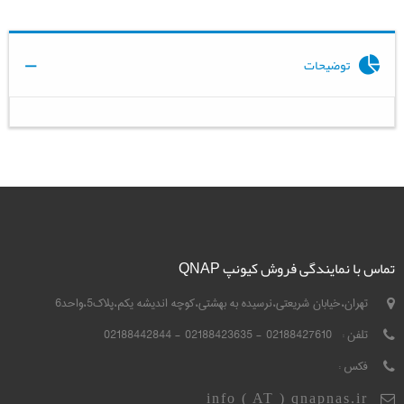
توضیحات
تماس با نمایندگی فروش کیونپ QNAP
تهران،خیابان شریعتی،نرسیده به بهشتی،کوچه اندیشه یکم،پلاک5،واحد6
تلفن :
02188427610 - 02188423635 - 02188442844
فکس :
info ( AT ) qnapnas.ir