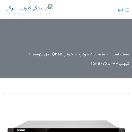
منو
صفحه اصلی
محصولات کیونپ
کیونپ Qnap مدل متوسط
کیونپ TS-877XU-RP