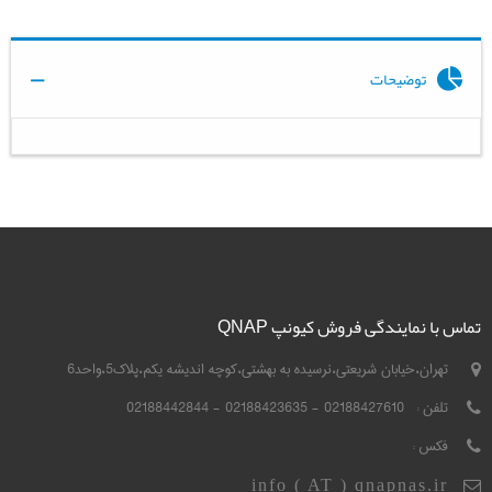
توضیحات
تماس با نمایندگی فروش کیونپ QNAP
تهران،خیابان شریعتی،نرسیده به بهشتی،کوچه اندیشه یکم،پلاک5،واحد6
تلفن :
02188427610 - 02188423635 - 02188442844
فکس :
info ( AT ) qnapnas.ir