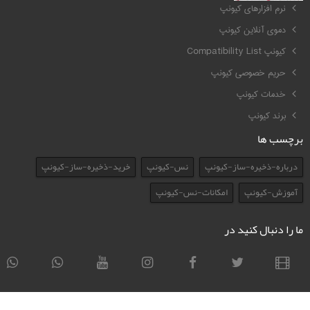
نرم افزارهای کیونپ
دموی آنلاین کیونپ
کیونپ Compatibility List
حریم خصوصی کیونپ
خدمات کیونپ
برند کیونپ
برچسب ها
درباره-ذخیره-ساز-کیونپ
نس-کیونپ
خرید-ذخیره-ساز-کیونپ
آموزش-کیونپ
امکانات-نس-کیونپ
ما را دنبال کنید در