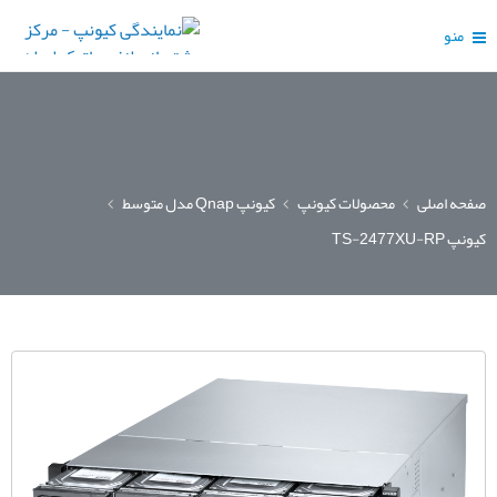
منو
صفحه اصلی
محصولات کیونپ
کیونپ Qnap مدل متوسط
کیونپ TS-2477XU-RP