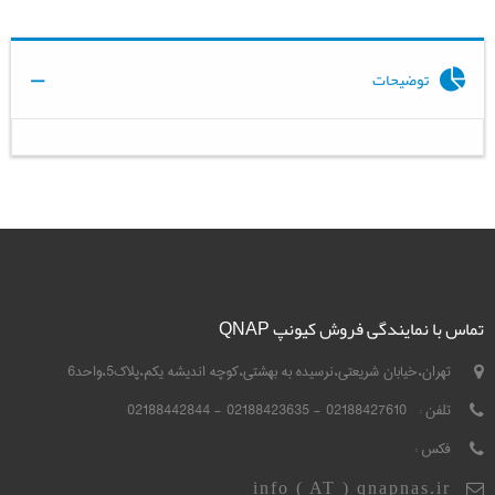
توضیحات
تماس با نمایندگی فروش کیونپ QNAP
تهران،خیابان شریعتی،نرسیده به بهشتی،کوچه اندیشه یکم،پلاک5،واحد6
تلفن :
02188427610 - 02188423635 - 02188442844
فکس :
info ( AT ) qnapnas.ir