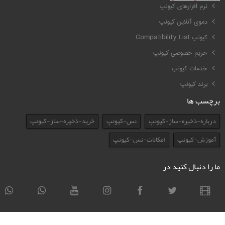
نرم افزارهای کیونپ
دموی آنلاین کیونپ
کیونپ Compatibility List
حریم خصوصی کیونپ
خدمات کیونپ
برند کیونپ
برچسب ها
درباره-ذخیره-ساز-کیونپ
نس-کیونپ
خرید-ذخیره-ساز-کیونپ
آموزش-کیونپ
امکانات-نس-کیونپ
ما را دنبال کنید در