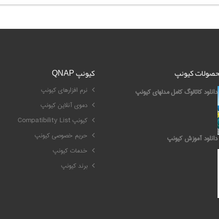
محصولات کیونپ
کیونپ QNAP
نرم افزارهای کیونپ
دانلود کاتالوگ کامل مدلهای کیونپ
دموی آنلاین کیونپ
کیونپ Compatibility List
حریم خصوصی کیونپ
دانلود آموزش کیونپ
خدمات کیونپ
برند کیونپ