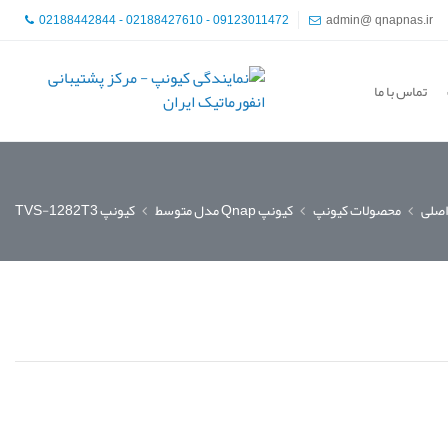
02188442844 - 02188427610 - 09123011472
admin@ qnapnas.ir
تماس با ما
صلی
محصولات کیونپ
کیونپ Qnap مدل متوسط
کیونپ TVS-1282T3