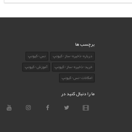
برچسب ها
درباره-ذخیره-ساز-کیونپ
نس-کیونپ
خرید-ذخیره-ساز-کیونپ
آموزش-کیونپ
امکانات-نس-کیونپ
ما را دنبال کنید در