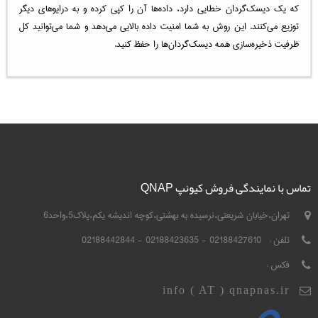
که یک دیسک‌گردان خطایی دارد، داده‌ها آن را کپی کرده و به درایوهای دیگر
توزیع می‌کنند. این روش به شما امنیت داده بالایی می‌دهد و شما می‌توانید کل
ظرفیت ذخیره‌سازی همه دیسک‌گردان‌ها را حفظ کنید.
تماس با نمایندگی فروش کیونپ QNAP
تهران،خیابان شریعتی،نرسیده به بهشتی،کوچه اندیشه یکم،پلاک5،واحد6
تلفن :
02188427610 - 02188423635 - 02188442844
فکس :
info ( AT ) qnapnas.ir