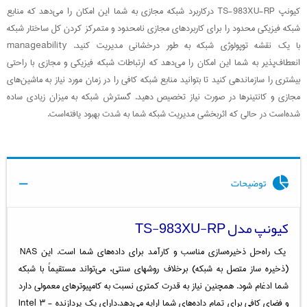
کیونپ TS-983XU-RP درکاربرد شبکه مجازی به شما این امکان را می‌دهد که منابع
شبکه فیزیکی محدود را برای کاربردهای مجازی نامحدود و متمرکز کردن کل ساختار شبکه
با یک نقشه توپولوژی شبکه به طور درخشانی مدیریت کنید. manageability
انعطاف‌پذیر به شما این امکان را می‌دهد که ارتباطات شبکه فیزیکی و مجازی با راحتی
بیشتری را سازماندهی کنید تا بتوانید منابع شبکه کافی را در زمان مورد نیاز به ماشین‌های
مجازی و کانتینرها در صورت نیاز تخصیص دهید. گسترش شبکه به میزان زیادی ساده
شده‌است در حالی که اثربخشی مدیریت شبکه شما به شدت بهبود یافته‌است.
توضیحات
کیونپ مدل TS-983XU-RP
یک راه‌حل ذخیره‌سازی مناسب و کارآمد برای داده‌های شما است. این NAS
(ذخیره ساز متصل به شبکه) برخلاف روشهای سنتی، می‌تواند مستقیماً با شبکه
شما ادغام شود. همچنین نیاز به قدرت کمتری نسبت به کامپیوترهای معمولی دارد
و فضای کافی برای تمام داده‌های شما ارایه می‌دهد.دارای یک پردازنده Intel ۳ -