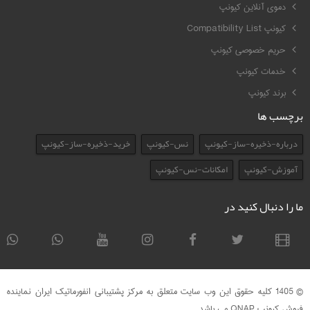
دموی آنلاین کیونپ
کیونپ Compatibility List
حریم خصوصی کیونپ
خدمات کیونپ
برند کیونپ
برچسب ها
درباره-ذخیره-ساز-کیونپ
نس-کیونپ
خرید-ذخیره-ساز-کیونپ
آموزش-کیونپ
امکانات-نس-کیونپ
ما را دنبال کنید در
© 1405 کلیه حقوق این وب سایت متعلق به مرکز پشتیبانی انفورماتیک ایران نماینده
فروش کیونپ QNAP می باشد .