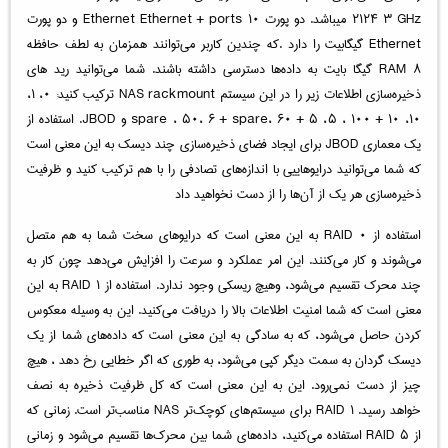
۲۱۲۴ ۳ GHz میباشد. دو پورت ۱۰ Ethernet Ethernet + ports و دو پورت
Ethernet گیگابیت را دارد .که چندین کاربر می‌توانند همزمان به لطف حافظه
RAM ۸ گیگا بایت به داده‌ها دسترسی داشته باشند. شما می‌توانید رید های
ذخیره‌سازی اطلاعات زیر را در این سیستم NAS rackmount ترکیب کنید: ۰، ۱،
۱۰، ۱۰ + ۱۰۰ ، ۵، ۵ + spare ، ۵۰، ۶ + spare، ۶۰ و JBOD. استفاده از
یک معماری JBOD برای ایجاد فضای ذخیره‌سازی چند دیسک به این معنی است
که شما می‌توانید درایوهاییی با اندازه‌های تصادفی را با هم ترکیب کنید و ظرفیت
ذخیره‌سازی هر یک از آن‌ها را از دست نخواهید داد
استفاده از RAID ۰ به این معنی است که درایوهای سخت شما به هم متصل
می‌شوند و کار می‌کنند. این امر عملکرد و سرعت را افزایش می‌دهد چون کار به
چند محرک تقسیم می‌شود، وهیچ ریسکی وجود ندارد. استفاده از RAID ۱ به این
معنی است که شما امنیت اطلاعات بالا را دریافت می‌کنید. این به وسیله معکوس
کردن حاصل می‌شود، که به سادگی به این معنی است که داده‌های شما از یک
دیسک‌ گردان به سمت دیگر کپی می‌شود، به طوری که اگر خطایی رخ دهد ، هیچ
چیز از دست نمی‌رود. این به این معنی است که کل ظرفیت ذخیره به نصف
خواهد رسید. RAID ۱ برای سیستم‌های کوچک‌تر NAS مناسب‌تر است. زمانی که
از RAID ۵ استفاده می‌کنید، داده‌های شما بین محرک‌ها تقسیم می‌شود و زمانی