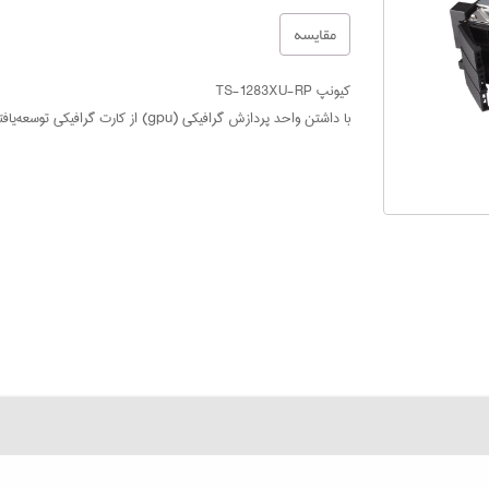
مقایسه
کیونپ TS-1283XU-RP
با داشتن واحد پردازش گرافیکی (gpu) از کارت گرافیکی توسعه‌یافته دارای گرافیک قوی و قابلیت‌های محاسباتی ممیز شناور است.