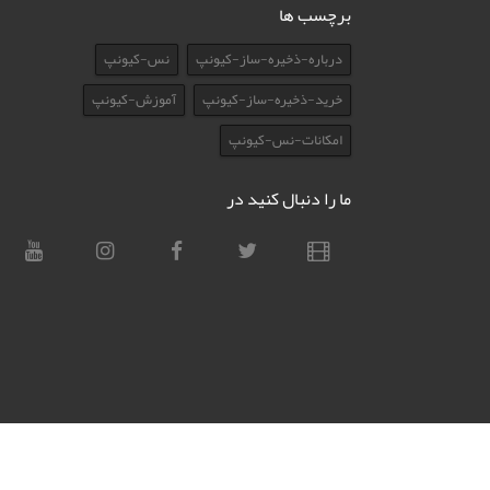
برچسب ها
درباره-ذخیره-ساز-کیونپ
نس-کیونپ
خرید-ذخیره-ساز-کیونپ
آموزش-کیونپ
امکانات-نس-کیونپ
ما را دنبال کنید در