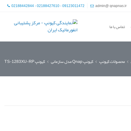
02188442844 - 02188427610 - 09123011472
admin@ qnapnas.ir
تماس با ما
محصولات کیونپ
کیونپ Qnap مدل سازمانی
کیونپ TS-1283XU-RP