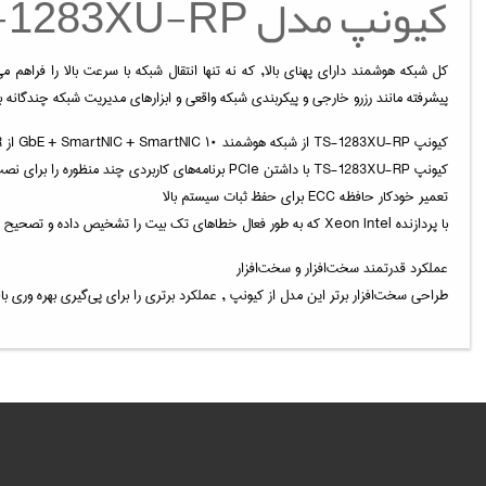
کیونپ مدل TS-1283XU-RP
کل شبکه هوشمند دارای پهنای بالا, که نه تنها انتقال شبکه با سرعت بالا را فراهم می‌
پیشرفته مانند رزرو خارجی و پیکربندی شبکه واقعی و ابزارهای مدیریت شبکه چندگانه ب
کیونپ TS-1283XU-RP از شبکه هوشمند ۱۰ GbE + SmartNIC + SmartNIC از iSER پشتیبانی می‌کند، و داده‌ها مستقیماً برای کارایی بالاتر استفاده می‌شوند.
کیونپ TS-1283XU-RP با داشتن PCIe برنامه‌های کاربردی چند منظوره را برای نصب کارت‌های گرافیکی یا ۴۰ GbE / ۲۵ GbE / ۱۰ GbE مهیا میکند.
تعمیر خودکار حافظه ECC برای حفظ ثبات سیستم بالا
با پردازنده Xeon Intel که به طور فعال خطاهای تک بیت را تشخیص داده و تصحیح می‌کند، همچنین عملکرد پایدار سیستم و سرویس بدون وقفه را تضمین می‌کند. از یک معماری حافظه DDR۴ دوگانه با چهار شیار جهت ۶۴ گیگابایت حافظه استفاده میکند
عملکرد قدرتمند سخت‌افزار و سخت‌افزار
طراحی سخت‌افزار برتر این مدل از کیونپ , عملکرد برتری را برای پی‌گیری بهره‌ وری بال