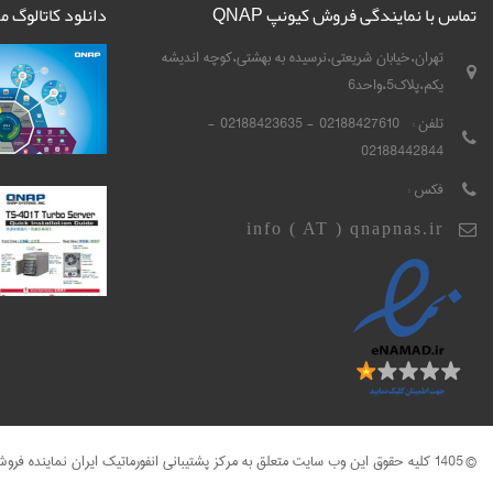
تماس با نمایندگی فروش کیونپ QNAP
دانلود کاتالوگ 
تهران،خیابان شریعتی،نرسیده به بهشتی،کوچه اندیشه
یکم،پلاک5،واحد6
تلفن :
02188427610 - 02188423635 -
02188442844
فکس :
info ( AT ) qnapnas.ir
© 1405 کلیه حقوق این وب سایت متعلق به مرکز پشتیبانی انفورماتیک ایران نماینده فروش کیونپ QNAP می باشد .