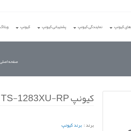
های کیونپ
نمایندگی کیونپ
پشتیبانی کیونپ
کیونپ
وبلاگ
صفحه اصلی
کیونپ TS-1283XU-RP
برند :
برند کیونپ