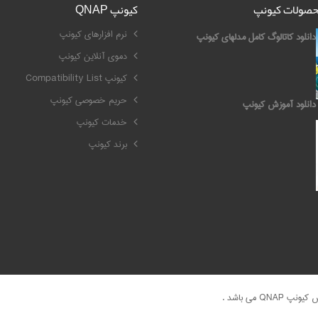
محصولات کیونپ
کیونپ QNAP
نرم افزارهای کیونپ
دانلود کاتالوگ کامل مدلهای کیونپ
دموی آنلاین کیونپ
کیونپ Compatibility List
حریم خصوصی کیونپ
دانلود آموزش کیونپ
خدمات کیونپ
برند کیونپ