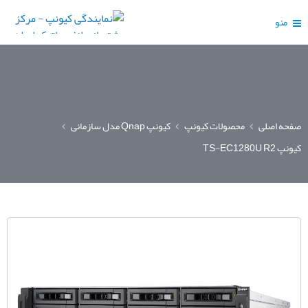
منو
صفحه اصلی
محصولات کیونپ
کیونپ Qnap مدل سازمانی
کیونپ TS-EC1280U R2