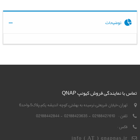
توضیحات
تماس با نمایندگی فروش کیونپ QNAP
تهران،خیابان شریعتی،نرسیده به بهشتی،کوچه اندیشه یکم،پلاک5،واحد6
تلفن :
02188427610 - 02188423635 - 02188442844
فکس :
info ( AT ) qnapnas.ir