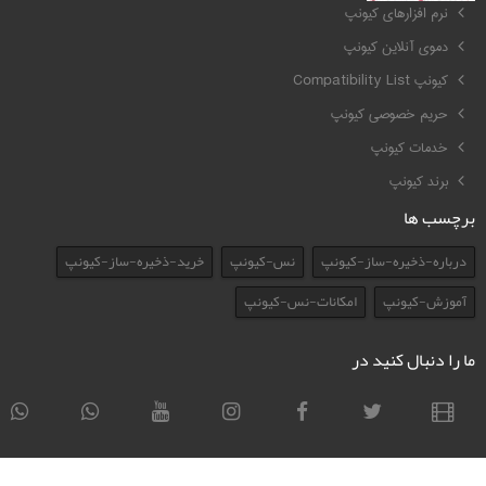
نرم افزارهای کیونپ
دموی آنلاین کیونپ
کیونپ Compatibility List
حریم خصوصی کیونپ
خدمات کیونپ
برند کیونپ
برچسب ها
درباره-ذخیره-ساز-کیونپ
نس-کیونپ
خرید-ذخیره-ساز-کیونپ
آموزش-کیونپ
امکانات-نس-کیونپ
ما را دنبال کنید در