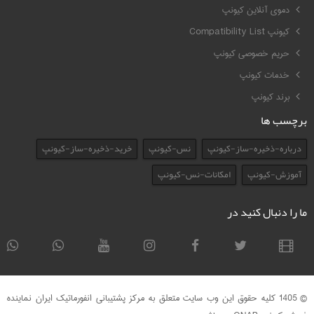
دموی آنلاین کیونپ
کیونپ Compatibility List
حریم خصوصی کیونپ
خدمات کیونپ
برند کیونپ
برچسب ها
درباره-ذخیره-ساز-کیونپ
نس-کیونپ
خرید-ذخیره-ساز-کیونپ
آموزش-کیونپ
امکانات-نس-کیونپ
ما را دنبال کنید در
© 1405 کلیه حقوق این وب سایت متعلق به مرکز پشتیبانی انفورماتیک ایران نماینده