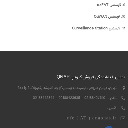
9.
لایسنس exFAT
10.
لایسنس QuWAN
11.
لایسنس Surveillance Station
تماس با نمایندگی فروش کیونپ QNAP
تهران،خیابان شریعتی،نرسیده به بهشتی،کوچه اندیشه یکم،پلاک5،واحد6
تلفن :
02188427610 - 02188423635 - 02188442844
فکس :
info ( AT ) qnapnas.ir