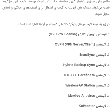
ماشین‌های مجازی، پشتیبان‌گیری هوشمند و امنیت پیشرفته بهره‌مند شوید. این ویژگی‌ها
باعث می‌شوند دستگاه‌های کیونپ به گزینه‌ای ایده‌آل برای استفاده‌های خانگی و تجاری
تبدیل شوند.
در زیر به انواع لایسنس‌های دیگر QNAP و کاربردهای آن‌ها اشاره شده است:
1.
لایسنس دوربین نظارتی (QVR Pro License)
2.
لایسنس QVPN (VPN Server/Client)
3.
لایسنس SnapSync
4.
لایسنس Hybrid Backup Sync
5.
لایسنس QTS SSL Certificate
6.
لایسنس WirelessAP Station
7.
لایسنس McAfee Antivirus
8.
لایسنس KoiMeeter