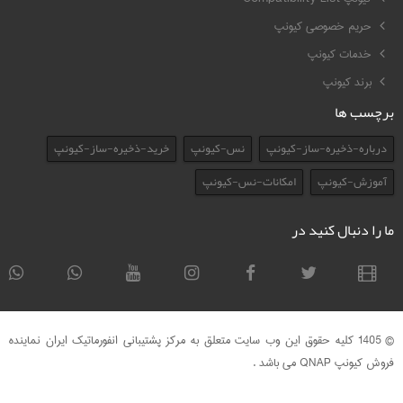
حریم خصوصی کیونپ
خدمات کیونپ
برند کیونپ
برچسب ها
درباره-ذخیره-ساز-کیونپ
نس-کیونپ
خرید-ذخیره-ساز-کیونپ
آموزش-کیونپ
امکانات-نس-کیونپ
ما را دنبال کنید در
© 1405 کلیه حقوق این وب سایت متعلق به مرکز پشتیبانی انفورماتیک ایران نماینده
فروش کیونپ QNAP می باشد .