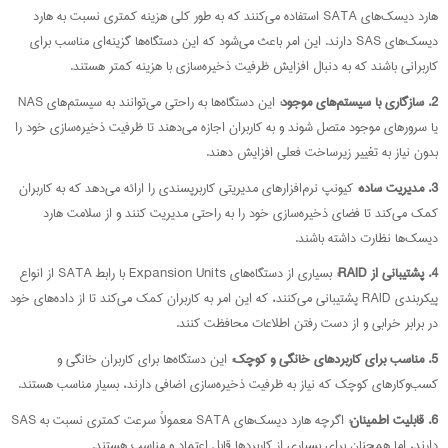
هارد دیسک‌های SATA استفاده می‌کنند که به طور کلی هزینه کمتری نسبت به هارد
دیسک‌های SAS دارند. این امر باعث می‌شود که این دستگاه‌ها گزینه‌ای مناسب برای
کاربرانی باشند که به دنبال افزایش ظرفیت ذخیره‌سازی با هزینه کمتر هستند.
2.
سازگاری با سیستم‌های موجود
:
این دستگاه‌ها به راحتی می‌توانند به سیستم‌های NAS
یا سرورهای موجود متصل شوند و به کاربران اجازه می‌دهند تا ظرفیت ذخیره‌سازی خود را
بدون نیاز به تغییر زیرساخت فعلی افزایش دهند.
3.
مدیریت ساده
:
کیونپ نرم‌افزارهای مدیریتی کاربرپسندی را ارائه می‌دهد که به کاربران
کمک می‌کند تا فضای ذخیره‌سازی خود را به راحتی مدیریت کنند و از سلامت هارد
دیسک‌ها نظارت داشته باشند.
4.
پشتیبانی از
RAID:
بسیاری از دستگاه‌های Expansion Units با رابط SATA از انواع
پیکربندی RAID پشتیبانی می‌کنند، که این امر به کاربران کمک می‌کند تا از داده‌های خود
در برابر خرابی و از دست رفتن اطلاعات محافظت کنند.
5.
مناسب برای کاربردهای خانگی و کوچک
:
این دستگاه‌ها برای کاربران خانگی و
کسب‌وکارهای کوچک که نیاز به ظرفیت ذخیره‌سازی اضافی دارند، بسیار مناسب هستند.
6.
قابلیت اطمینان
:
اگرچه هارد دیسک‌های SATA معمولاً سرعت کمتری نسبت به SAS
دارند، اما همچنان برای بسیاری از کاربردها قابل اعتماد و مناسب هستند.