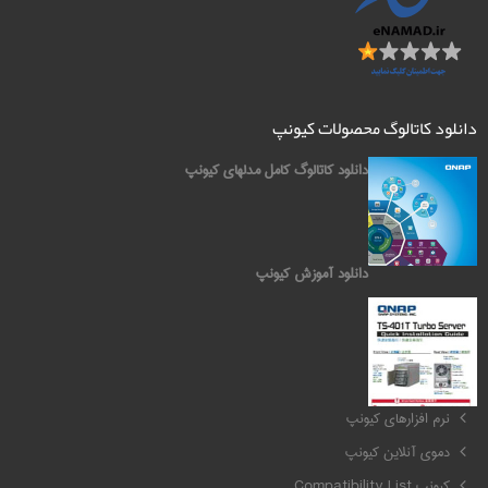
دانلود کاتالوگ محصولات کیونپ
دانلود کاتالوگ کامل مدلهای کیونپ
دانلود آموزش کیونپ
کیونپ QNAP
نرم افزارهای کیونپ
دموی آنلاین کیونپ
کیونپ Compatibility List