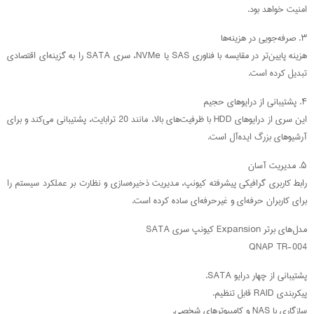
امنیت خواهد بود.
۳. صرفه‌جویی در هزینه‌ها
هزینه پایین‌تر در مقایسه با فناوری SAS یا NVMe، سری SATA را به گزینه‌ای اقتصادی
تبدیل کرده است.
۴. پشتیبانی از درایوهای حجیم
این سری از درایوهای HDD با ظرفیت‌های بالا، مانند 20 ترابایت، پشتیبانی می‌کند و برای
آرشیوهای بزرگ ایده‌آل است.
۵. مدیریت آسان
رابط کاربری گرافیکی پیشرفته کیونپ، مدیریت ذخیره‌سازی و نظارت بر عملکرد سیستم را
برای کاربران حرفه‌ای و غیرحرفه‌ای ساده کرده است.
مدل‌های برتر Expansion کیونپ سری SATA
QNAP TR-004
پشتیبانی از چهار درایو SATA.
پیکربندی RAID قابل تنظیم.
سازگاری با NAS و کامپیوترهای شخصی.