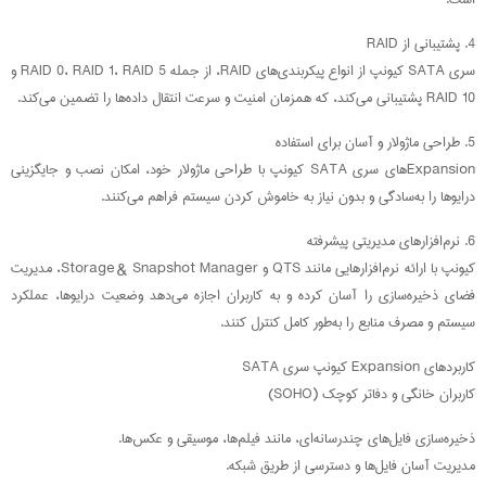
4. پشتیبانی از RAID
سری SATA کیونپ از انواع پیکربندی‌های RAID، از جمله RAID 0، RAID 1، RAID 5 و
RAID 10 پشتیبانی می‌کند، که همزمان امنیت و سرعت انتقال داده‌ها را تضمین می‌کند.
5. طراحی ماژولار و آسان برای استفاده
Expansion‌های سری SATA کیونپ با طراحی ماژولار خود، امکان نصب و جایگزینی
درایوها را به‌سادگی و بدون نیاز به خاموش کردن سیستم فراهم می‌کنند.
6. نرم‌افزارهای مدیریتی پیشرفته
کیونپ با ارائه نرم‌افزارهایی مانند QTS و Storage & Snapshot Manager، مدیریت
فضای ذخیره‌سازی را آسان کرده و به کاربران اجازه می‌دهد وضعیت درایوها، عملکرد
سیستم و مصرف منابع را به‌طور کامل کنترل کنند.
کاربردهای Expansion کیونپ سری SATA
کاربران خانگی و دفاتر کوچک (SOHO)
ذخیره‌سازی فایل‌های چندرسانه‌ای، مانند فیلم‌ها، موسیقی و عکس‌ها.
مدیریت آسان فایل‌ها و دسترسی از طریق شبکه.