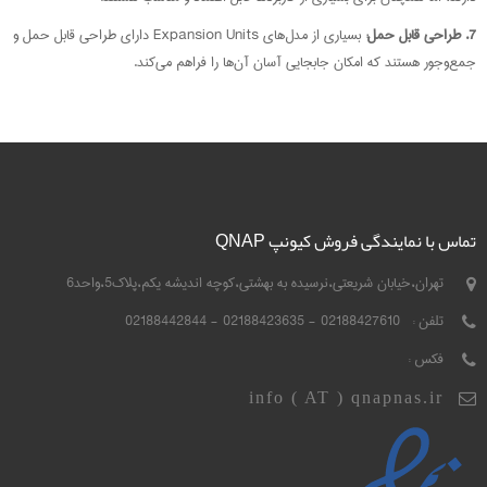
7.
طراحی قابل حمل
:
بسیاری از مدل‌های Expansion Units دارای طراحی قابل حمل و
جمع‌وجور هستند که امکان جابجایی آسان آن‌ها را فراهم می‌کند.
تماس با نمایندگی فروش کیونپ QNAP
تهران،خیابان شریعتی،نرسیده به بهشتی،کوچه اندیشه یکم،پلاک5،واحد6
تلفن :
02188427610 - 02188423635 - 02188442844
فکس :
info ( AT ) qnapnas.ir