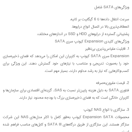
ویژگی‌های SATA شامل:
سرعت انتقال داده‌ها تا 6 گیگابیت بر ثانیه.
انعطاف‌پذیری بالا در اتصال انواع درایوها.
پشتیبانی گسترده از درایوهای HDD و SSD در اندازه‌های مختلف.
ویژگی‌های کلیدی Expansion کیونپ سری SATA
1. قابلیت مقیاس‌پذیری بی‌نظیر
Expansion سری SATA کیونپ به کاربران این امکان را می‌دهد که فضای ذخیره‌سازی
خود را به‌صورت تدریجی و متناسب با نیازهای خود گسترش دهند. این ویژگی برای
کسب‌وکارهایی که نیاز به رشد مداوم دارند، بسیار مهم است.
2. قیمت مقرون‌به‌صرفه
فناوری SATA به دلیل هزینه پایین‌تر نسبت به SAS، گزینه‌ای اقتصادی برای سازمان‌ها و
کاربران خانگی است که به فضای ذخیره‌سازی بزرگ با بودجه محدود نیاز دارند.
3. سازگاری با انواع NAS کیونپ
محصولات Expansion SATA کیونپ به‌طور کامل با اکثر مدل‌های NAS این شرکت
سازگار هستند. این سازگاری از طریق درگاه‌های SATA III و کابل‌های مناسب فراهم شده
است.