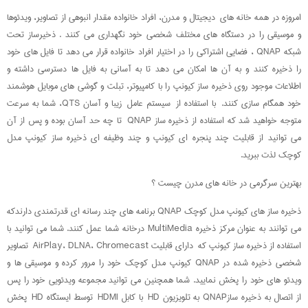
امروزه در همه خانه های دیجیتال و مدرن، افراد خانواده مقدار انبوهی از تصاویر، ویدئوها
و موسیقی را در دستگاه های مختلف شخصی خود نگهداری می کنند . ذخیرساز تحت
شبکه QNAP ، فضایی اشتراکی را در اختیار افراد خانواده قرار می دهد تا فایل های خود
را ذخیره کنند و به آن ها امکان می دهد تا به آسانی به فایل ها دسترسی داشته و
اطلاعات موجود روی ذخیره ساز کیونپ را با کامپیوتر، تبلت و گوشی های موبایل هوشمند
خود همگام سازی کنند. با استفاده از سیستم عامل زیبا و آسان QTS، شما به سرعت
متوجه خواهید شد که استفاده از ذخیره ساز QNAP تا چه حد آسان بوده و پس از آن
می توانید از قابلیت چند پنجره ای کیونپ و چند وظیفه ای ذخیره ساز کیونپ مدل
کوچک لذت ببرید.
بهترین سرگرمی در خانه های مدرن چیست ؟
ذخیره ساز های کیونپ مدل کوچک QNAP برنامه های چند رسانه ای قدرتمندی دارندکه
می توانند به عنوان مرکز ذخیره MultiMedia درخانه شما عمل کنند. شما می توانید با
استفاده از ذخیره ساز کیونپ که دارای قابلیت AirPlay، DLNA، Chromecast تصاویر
شخصی ذخیره شده در QNAP کیونپ مدل کوچک خود را مرور کرده و موسیقی ها و
ویدئو های خود را پخش نمایید. شما همچنین می توانید مجموعه ویدئویی خود را پس
از اتصال به ذخیره سازQNAP به تلویزیون HD با کابل HDMI توسط ایستگاه HD پخش