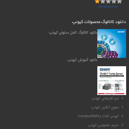
دانلود کاتالوگ محصولات کیونپ
دانلود کاتالوگ کامل مدلهای کیونپ
دانلود آموزش کیونپ
کیونپ QNAP
نرم افزارهای کیونپ
دموی آنلاین کیونپ
کیونپ Compatibility List
حریم خصوصی کیونپ