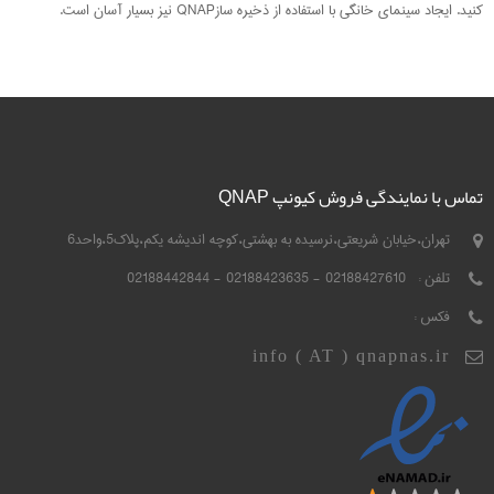
کنید. ایجاد سینمای خانگی با استفاده از ذخیره سازQNAP نیز بسیار آسان است.
تماس با نمایندگی فروش کیونپ QNAP
تهران،خیابان شریعتی،نرسیده به بهشتی،کوچه اندیشه یکم،پلاک5،واحد6
تلفن :
02188427610 - 02188423635 - 02188442844
فکس :
info ( AT ) qnapnas.ir