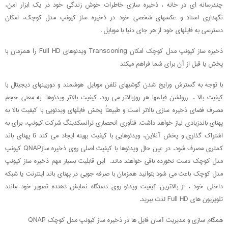
چندرسانه ای در خانه ، ذخیره سازی خاطرات خوش زندگی خود در یک ابزار امن،
نگهداری اسناد و عکسهای شخصی خود در ذخیره ساز کیونپ مدل کوچک، امکان
دسترسی به فایلهای خود از هر جای دنیا با موبایل .
ذخیره ساز کیونپ مدل کوچک امکان Transconing ویدئوهای Full HD را همزمان با
پخش یا قبل از آن برای شما فراهم میکند
با توجه به گسترش ورایج شدن گوشیهای تلفن موبایل هوشمند و دوربینهای دیجیتال با
کیفیت بالا ، رزولشن فیلمها هر روزبالاتر می رود. کیفیت بالاتر ویدئوها به معنی حجم
مصرف فضای ذخیره سازی بالاتر است و طبیعتاً پخش فایلهای ویدئویی با کیفیت بالا به
پهنای باندزیادی نیاز خواهد داشت. فنآوری انحصاری ترانسکدینگ شرکت کیونپ، برای به
اشتراک گذاری و پخش آنلاین، ویدئوهایی با کیفیت بهینه ایجاد می کند تا پهنای باند
کمتری مصرف شود، در عین حال ویدئوها با کیفیت اصلی روی ذخیره سازQNAP کیونپ
مدل کوچک دست نخورده باقی خواهند ماند. این قابلیت بسیار مهم ذخیره ساز کیونپ
مدل کوچک باعث می شود بتوانید همزمان با صرفه جویی در پهنای باند اینترنت یا شبکه
داخلی خود ، از بالاترین کیفیت ویدئو روی دستگاه نمایش دهنده تصویر خود مانند
تلویزیون های Full HD لذت ببرید.
همگام سازی و مدیریت آسان فایل ها در ذخیره ساز کیونپ مدل کوچک QNAP