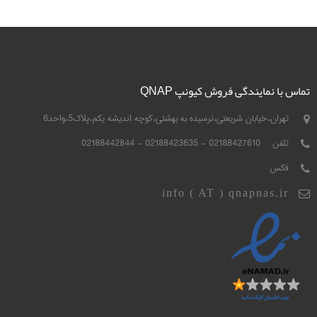
تماس با نمایندگی فروش کیونپ QNAP
تهران،خیابان شریعتی،نرسیده به بهشتی،کوچه اندیشه یکم،پلاک5،واحد6
تلفن :
02188427610 - 02188423635 - 02188442844
فکس :
info ( AT ) qnapnas.ir