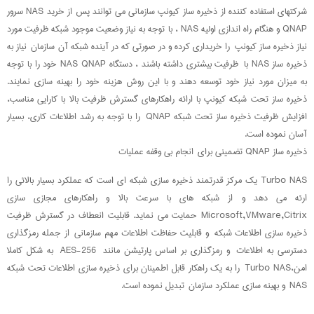
شرکتهای استفاده کننده از ذخیره ساز کیونپ سازمانی می توانند پس از خرید NAS سرور
QNAP و هنگام راه اندازی اولیه NAS ، با توجه به نیاز وضعیت موجود شبکه ظرفیت مورد
نیاز ذخیره ساز کیونپ را خریداری کرده و در صورتی که در آینده شبکه آن سازمان نیاز به
ذخیره ساز NAS با ظرفیت بیشتری داشته باشند ، دستگاه NAS QNAP خود را با توجه
به میزان مورد نیاز خود توسعه دهند و با این روش هزینه خود را بهینه سازی نمایند.
ذخیره ساز تحت شبکه کیونپ با ارائه راهکارهای گسترش ظرفیت بالا با کارایی مناسب،
افزایش ظرفیت ذخیره ساز تحت شبکه QNAP را با توجه به رشد اطلاعات کاری، بسیار
آسان نموده است.
ذخیره ساز QNAP تضمینی برای انجام بی وقفه عملیات
Turbo NAS یک مرکز قدرتمند ذخیره سازی شبکه ای است که عملکرد بسیار بالائی را
ارئه می دهد و از شبکه های با سرعت بالا و راهکارهای مجازی سازی
Microsoft,VMware,Citrix حمایت می نماید. قابلیت انعطاف در گسترش ظرفیت
ذخیره سازی اطلاعات شبکه و قابلیت حفاظت اطلاعات مهم سازمانی از جمله رمزگذاری
دسترسی به اطلاعات و رمزگذاری بر اساس پارتیشن مانند AES-256 به شکل کاملا
امن،Turbo NAS را به یک راهکار قابل اطمینان برای ذخیره سازی اطلاعات تحت شبکه
NAS و بهینه سازی عملکرد سازمان تبدیل نموده است.