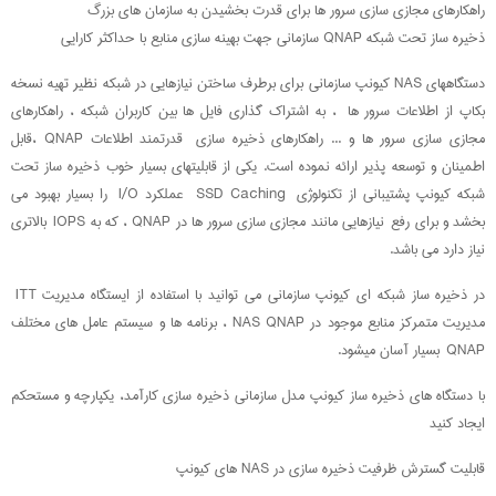
راهکارهای مجازی سازی سرور ها برای قدرت بخشیدن به سازمان های بزرگ
ذخیره ساز تحت شبکه QNAP سازمانی جهت بهینه سازی منابع با حداکثر کارایی
دستگاههای NAS کیونپ سازمانی برای برطرف ساختن نیازهایی در شبکه نظیر تهیه نسخه
بکاپ از اطلاعات سرور ها ، به اشتراک گذاری فایل ها بین کاربران شبکه ، راهکارهای
مجازی سازی سرور ها و ... راهکارهای ذخیره سازی قدرتمند اطلاعات QNAP ،قابل
اطمینان و توسعه پذیر ارائه نموده است. یکی از قابلیتهای بسیار خوب ذخیره ساز تحت
شبکه کیونپ پشتیبانی از تکنولوژی SSD Caching عملکرد I/O را بسیار بهبود می
بخشد و برای رفع نیازهایی مانند مجازی سازی سرور ها در QNAP ، که به IOPS بالاتری
نیاز دارد می باشد.
در ذخیره ساز شبکه ای کیونپ سازمانی می توانید با استفاده از ایستگاه مدیریت ITT
مدیریت متمرکز منابع موجود در NAS QNAP ، برنامه ها و سیستم عامل های مختلف
QNAP بسیار آسان میشود.
با دستگاه های ذخیره ساز کیونپ مدل سازمانی ذخیره سازی کارآمد، یکپارچه و مستحکم
ایجاد کنید
قابلیت گسترش ظرفیت ذخیره سازی در NAS های کیونپ