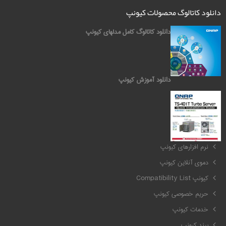
دانلود کاتالوگ محصولات کیونپ
دانلود کاتالوگ کامل مدلهای کیونپ
دانلود آموزش کیونپ
کیونپ QNAP
نرم افزارهای کیونپ
دموی آنلاین کیونپ
کیونپ Compatibility List
حریم خصوصی کیونپ
خدمات کیونپ
برند کیونپ