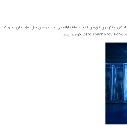
شبکه کیونپ QNE "مجازی سازی زیرساخت IT" ، "اتاق IT بدون مراقبت" و "تعمیر و نگهداری از راه دوربه نحوی بسیار کارآمد" را برای کمک به شرکت‌ها در دستیابی به انعطاف پذیری استقرار و نگهداری اتاق‌های IT چند سایته ارائه می دهد. در حین حال، هزینه‌های مدیریت