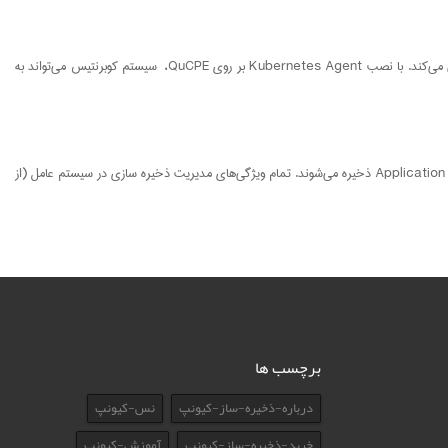
سیستم مدیریت کانتینر کوبرنتیس کیونپ که یک نوع سیستم ابری عمومی محسوب می‌شود، شبکه کیونپ QNE را نیز به جهت کمک به برنامه‌های هوش مصنوعی سازمانی، پشتیبانی می‌کند. با نصب Kubernetes Agent بر روی QuCPE، سیستم کوبرنتیس می‌تواند به
شبکه QuCP3 QNE کیونپ ظرفیت کامل درایو‌ها را به یک Application Volume اختصاص می‌دهد. داده‌های ماشین‌های مجازی، کانتینر، و vDisk به صورت پیشفرض در Application Volume ذخیره می‌شوند. تمام ویژگی‌های مدیریت ذخیره سازی در سیستم عامل (از
برچسب ها
درباره-ذخیره-ساز-کیونپ
نس-کیونپ
خرید-ذخیره-ساز-کیونپ
آموزش-کیونپ