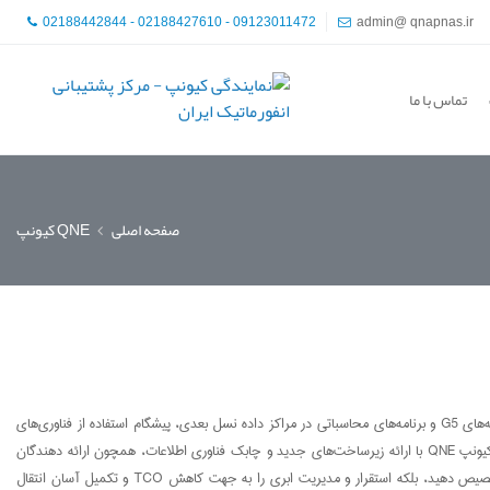
02188442844 - 02188427610 - 09123011472
admin@ qnapnas.ir
تماس با ما
صفحه اصلی
QNE کیونپ
شبکه کیو ان ای کیونپ یک سیستم عامل مجازی سازی شبکه مبتنی بر داده، که استقرار سرویس مجازی سازی در آن انعطاف پذیر و آسان است. کیونپ با بهره گیری از آخرین برنامه‌های G5 و برنامه‌های محاسباتی در مراکز داده نسل بعدی، پیشگام استفاده از فناوری‌های
مجازی سازی ذخیره سازی بوده است. هدف از این فناوری‌ها، ایجاد شبکه QNE و سیستم عاملی است که شبکه، محاسبات، برنامه‌های خدماتی و منابع مدیریت ابری را ترکیب کند. کیونپ QNE با ارائه زیرساخت‌های جدید و چابک فناوری اطلاعات، همچون ارائه دهندگان
خدمات ابری مثل گوگل، یا فیسبوک، نه تنها به شما این امکان را می‌دهد که به صورتی انعطاف پذیر کارکرد شبکه، محاسبات و منابع ذخیره را به جهت جایگزینی تجهیزات معین تخصیص دهید، بلکه استقرار و مدیریت ابری را به جهت کاهش TCO و تکمیل آسان انتقال