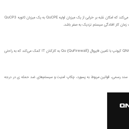
حصول اطمینان از عملکرد مستمر شبکه و خدمات، یکی از بزرگترین چالش‌های استفاده از اتاق‌های بدون مراقبت IT است. شبکه کیونپ QNE از سیستم فعال Standby HA پشتیبانی می‌کند که امکان غلبه بر خرابی از یک میزبان اولیه QuCPE به یک میزبان ثانویه QuCP3
فایروال‌های قدرتمند و محافظت‌های پیشرفته امنیت سایبری، برای اتاق‌های بدون مراقبت IT ضروری هستند. چرا که ارتباطات بین تجهیزات شبکه و دستگاه‌های لبه را برقرار می‌سازد. QNAP کیونپ با تامین فایروال Qu (QuFirewall) به کارکنان IT کمک می‌کند که به راحتی
ر هکر‌ها هستند. شبکه QNE کیونپ شامل مرکز امنیت پیشرفته است، کلید سیستم، سند رسمی، قوانین مربوط به پسورد، چکاپ امنیت و سیستم‌های ضد حمله ی در درجه