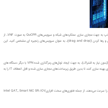
2. مجازی سازی اغلب نیازمند سخت افزار‌های مخصوص گران قیمت، و همینطور تنظیمات پیچیده ای میان پتفرم‌های نرم افزاری در اتاق‌های چند کاره IT میباشد. شبکه QNE کیونپ به جهت مجازی سازی عملکرد‌های شبکه و سرویس‌های QuCPR به صورت VNF، از
"Network Manager" پشتیبانی میکند. سازنده سرویس‌های بصری با توپولوژی تجسمی، این امکان را به شما می‍دهد که منابع را اضافه یا حذف کرده، و آن‌ها را از طریق کشیدن و رها کردن (drag and drop)، به عنوان سرویس‌های زنجیره ای مشخص کنید. این
به کارگیری WAN برای اتاق‌های IT چند سایته می‌تواند مشکل باشد. در عین حال، تشکیلات MPLS نیز میتواند هزینه بر باشد. شبکه hcQNE راه حل استثنایی QuWAN SD-WAN (بدون نیاز به اشتراک)، به جهت ایجاد تونل‌های رمزگذاری شده VPN با دیگر دستگاه‌ های
کیونپ QNAP استفاده می‌کند. این شبکه بدین طریق به سرویس‌های زنجیره ای چند سایته شبکه ای، دست پیدا می‌کند. کارکنان IT می‌توانند ترافیک WAN را از ارکستراتور ابری مرکزی بهینه سازی کنند تا بدین طریق زیرساخت‌های مجازی سازی شده و قابل انعطاف IT را به
زمانی که چند VMs را در QuCPE اجرا میکنید، نیازی نیست که نگران بروز مشکلات مربوط به عملکرد باشید. کیونپ QNAP از فناوری‌های سخت افزاری Intel برخوردار است که فرایند را سرعت می‌دهند. از جمله فناوری‌های سخت افزاریIntel QAT, Smart NIC SR-IOV