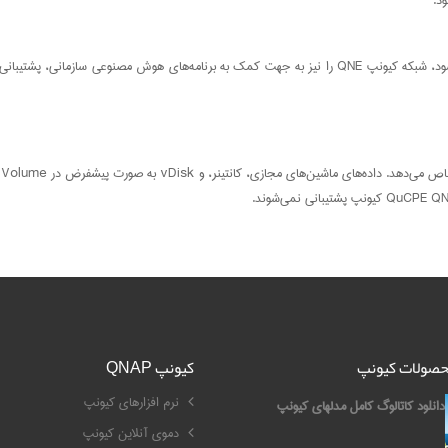
ود.
محصولات کیونپ
کیونپ QNAP
نرم افزارهای کیونپ
دانلود کاتالوگ کامل مدلهای کیونپ
دموی آنلاین کیونپ