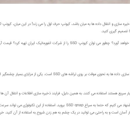
اگر تا به حال از درایو های سخت یا همان HHD های معمولی استفاده کرده اید، به شما پیشنها
توانید در یک چشم به هم زدن شروع به استفاده از آن کنید. خرید SSD qnap چه مزایایی دارد؟ در ادامه این مقاله بررسی می کن