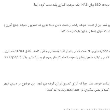
ای شما نیز از دست خواهد رفت. از دست دادن داده هایی که عمری را صرف جمع آوری و
آیا می دانستید که SSD صد برابر پرسرعت تر از درایو های سخت است ؟! SSD qnap از پهنای باند بیشتری برخوردار است و داده ها را با سرعتی بسیار سریع تر منتقل می کند. سرعت ssd به قدری بالا است که می توان گفت به معنای واقعی کلمه، انتقال اطلاعات به طرزی
"فوری" انجام می شود. زمانی که حجم زیادی از اطلاعات را باید انتقال دهید، این موضوع وقت و انرژی زیادی از شما می گیرد. اما چرا زمان زیادی را صرف انتقال داده ها کنید، در حالی که می توانید همین زمان را صرف انجام کار های مهم تر و بزرگ تری بکنید؟ SSD qnap
 بیشتر خواهد شد. چرا که انرژی کمتری از آن گرفته می شود. این موضوع در دنیای امروز
ی کنید و نقش بیشتری در حفظ محیط زیست ایفا کنید.