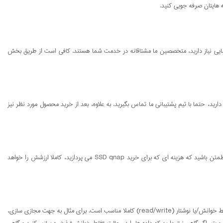
ما عزیزان است تا به راحتی بتوانید SSD qnap مورد نظر خود را خریداری کنید. در صورتی که برای انتخاب و خرید SSD کیونپ به راهنمایی نیاز دارید، متخصصین ما مشتاقانه در خدمت شما هستند. کافی است از طریق بخش
یم انفورماتیک ایران تلاش خود را بر این داشته است که قوی ترین خدمات پشتیبانی را به شما مشتریان عزیز ارائه دهد. بنابراین، اگر نیاز به هرگونه راهنمایی برای خرید SSD qnap دارید، حتما با تیم پشتیبانی ما تماس بگیرید. به علاوه، بعد از خرید محصول مورد نظر نیز
تیم انفورماتیک ایران در تلاش است تا در فرایند وارد سازی تجهیزات کیونپ، قیمت آن ها را در مقرون به صرفه ترین حالت ممکن نگه دارد. همانطور که توضیح دادیم، می توانید مطمئن باشید که هزینه ای که برای خرید SSD qnap می پردازید، کاملا ارزشش را خواهد
استفاده از کیونپ SSD راهی ایده آل برای دستیابی به ذخیره سازی سریع تر، کاهش تاخیر و بهبود عملکرد NAS محسوب می شود.QNAP SSD برای ذخیره سازی داده ها به صورت فقط خوانش/یا نوشتار (read/write) کاملا مناسب است. برای مثال به جهت مجازی سازی،