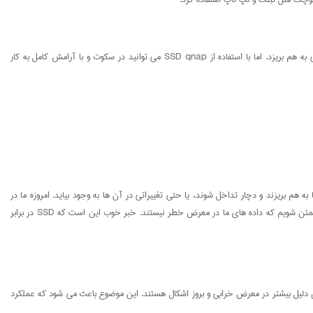
SSD ها اجزای محرک ندارند و به همین دلیل، بسیار بی سر و صدا کار می کنند. زمانی که با درایو های سخت کار می کنیم، سر و صدا و لرزش آن ها می تواند تمرکزمان را به کلی به هم بریزد. اما با استفاده از SSD qnap می توانید در سکوت و با آرامش کامل به کار
هم بریزند و دچار تداخل شوند، یا حتی تغییراتی در آن ها به وجود بیاید. امروزه ما در
دنیایی زندگی می کنیم که بسیاری اجسام قطعات آهن ربایی درون خود دارند و ممکن است به طور تصادفی این اجسام در نزدیکی درایو ها قرار بگیرند. بنابراین، قطعا می خواهیم مطمئن شویم که داده های ما در معرض خطر نیستند. خبر خوب این است که SSD در برابر
رند و به همین دلیل بیشتر در معرض خرابی و بروز اشکال هستند. این موضوع باعث می شود که عملکرد