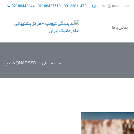
02188442844 - 02188427610 - 09123011472
admin@ qnapnas.ir
تماس با ما
صفحه اصلی
QNAP SSD کیونپ