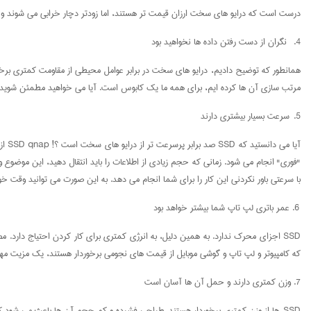
درست است که درایو های سخت ارزان قیمت تر هستند، اما زودتر دچار خرابی می شوند و به این صورت شما باید هزینه ب
4. نگران از دست رفتن داده ها نخواهید بود
همانطور که توضیح دادیم، درایو های سخت در برابر عوامل محیطی از مقاومت کمتری بر
مرتب سازی آن ها کرده ایم، برای همه ما یک کابوس است. آیا می خواهید مطمئن شوید که دیگر هیچوقت لازم نیست نگران ا
5. سرعت بسیار بیشتری دارند
با سرعتی باور نکردنی این کار را برای شما انجام می دهد. به این صورت می توانید وقت خو
6. عمر باتری لپ تاپ شما بیشتر خواهد بود
SSD اجزای محرک ندارد. به همین دلیل، به انرژی کمتری برای کار کردن احتیاج دارد
که کامپیوتر و لپ تاپ و گوشی موبایل از قیمت های نجومی برخوردار هستند، یک مزیت مهم
7. وزن کمتری دارند و حمل آن ها آسان است
SSD ها از وزن کمتری برخوردار هستند. طراحی فشرده و کم حجم آن ها باعث می شود که به راحتی بتوانید آن را حمل کنید. به علاوه، می توان به راحتی از آن بر روی دیوایس های کوچک مثل تبلت و لپ تاپ استفاده کرد.