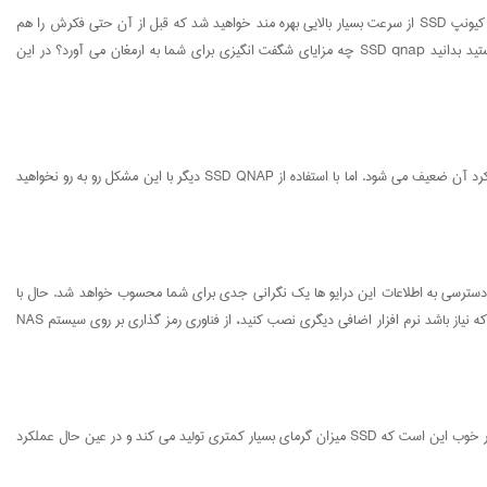
استفاده از SSD qnap می تواند کار شما را بسیار راحت تر کند. با استفاده از کیونپ SSD می توانید تغییرات بسیاری را تجربه کنید که بیشتر شبیه به یک معجزه خواهند بود! با خرید کیونپ SSD از سرعت بسیار بالایی بهره مند خواهید شد که قبل از آن حتی فکرش را هم
نمی کرده اید، کارهایتان سریع تر پیش خواهد رفت، در طولانی مدت در هزینه هایتان صرفه جویی خواهید کرد و دیگر نیازی نیست نگران از دست رفتن اطلاعات باشید. آیا مایل هستید بدانید SSD qnap چه مزایای شگفت انگیزی برای شما به ارمغان می آورد؟ در این
زمانی که حجم اطلاعات زیادی به ذهن شما وارد شود، روند تفکر شما دچار اختلال می شود. همین موضوع در مورد ssd ها نیز صدق می کند. زمانی که ظرفیت SSD پر می شود، عملکرد آن ضعیف می شود. اما با استفاده از SSD QNAP دیگر با این مشکل رو به رو نخواهید
بشود، دسترسی به اطلاعات این درایو ها یک نگرانی جدی برای شما محسوب خواهد شد. حال با
روی کار آمدن این تکنولوژی، دیگر نیازی نیست نگران این موضوع باشید. QNAP QTS از SSD های رمز گذاری شده برخوردار است. بنابراین، با استفاده از این تکنولوژی شما بدون این که نیاز باشد نرم افزار اضافی دیگری نصب کنید، از فناوری رمز گذاری بر روی سیستم NAS
در درایو های سخت، گرما یکی از عواملی است که باعث خرابی می شود. گرمایی که در اثر کار کردن درایو های سخت تولید می شود، به مرور زمان باعث خرابی آن ها خواهد شد. اما خبر خوب این است که SSD میزان گرمای بسیار کمتری تولید می کند و در عین حال عملکرد