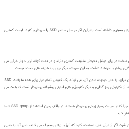
آیا هنوز فکر می کنید که SSD خیلی گران قیمت است؟ خبر خوبی برای شما داریم! قیمت SSD نسبت به گذشته رو به کاهش رفته است. در عین حال، ظرفیت و قابلیت های آن افزایش بسیاری داشته است. بنابراین اگر در حال حاضر SSD را خریداری کنید، قیمت کمتری
واقع SSD ها می توانند در دراز مدت بسیار به صرفه تر باشد. درایو های سخت در برابر عوامل محیطی مقاومت کمتری دارند و در مدت کوتاه تری دچار خرابی می
• برای آرامش خیال خود هزینه می کنید: همه ما حاضریم برای آرامش خیال مان هزینه کنیم. از دست رفتن داده هایی که با زحمت جمع آوری شده اند در اثر خراب شدن یا گم شدن درایو، یا حتی دزدیده شدن آن، می تواند یک کابوس تمام عیار برای همه ما باشد. SSD
وه، از تکنولوژی رمز گذاری و دیگر تکنولوژی های امنیتی پیشرفته برخوردار است که باعث می
• زمان کمتری هدر می دهید: با استفاده از SSD شما زمان بیشتری برای توسعه بیزینس خود و کسب درآمد بیشتر خواهید داشت. SSD ها در زمان شما صرفه جویی بسیاری می کنند، چرا که از سرعت بسیار زیادی برخوردار هستند. در واقع، بدون استفاده از SSD qnap شما
موبایل شما بیشتر شود. اگر از درایو هایی استفاده کنید که انرژی زیادی مصرف می کنند، ضرر آن به باتری