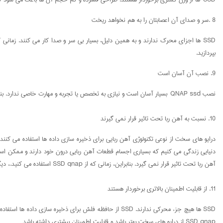
8 .سر و صدای آن اعصابتان را به هم نخواهد ریخت
بپردازید.
9. نصب آن آسان است
نصب QNAP ssd بسیار آسان است و نیازی به تخصص یا تجربه و مهارت خاصی ندارد. بنابراین به راحتی می توانید آن را راه اندازی کنید و از مزایای بی شمارش بهره ببرید!
10. نسبت به آهن ربا تحت تاثیر قرار نمی گیرند
درایو های سخت از نوعی تکنولوژی آهن ربایی برای ذخیره سازی داده ها استفاده می کنند. 
آهن ربا تحت تاثیر قرار نمی گیرد. بنابراین، زمانی که از SSD qnap استفاده می کنید.، دیگر نیازی نیست نگران این موضوع باشید.
11. از قابلیت اطمینان بالاتری برخوردار هستند
SSD ها هیچ جزء محرکی ندارند. SSD از حافظه فلش برای ذ
SSD qnap از درایو های سخت بهتر باشد و قابلیت اطمینان بیشتری داشته باشد