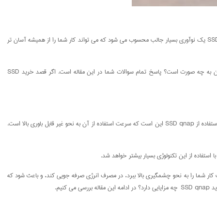
آیا تردید دارید که خرید SSD qnap برای شما مناسب است یا نه؟ هر جا که صحبت از ذخیره سازی و انتقال داده ها به میان باشد، کیونپ حرف اول را می زند! در این میان، کیونپ SSD یک نوآوری بسیار جالب محسوب می شود که می تواند کار شما را از همیشه آسان تر
SSD چیست و چه کاربردی دارد؟ خرید کیونپ SSD برای شما چه مزایایی را به ارمغان خواهد آورد؟ چطور می توان کیونپ SSD را از شرکت انفورماتیک ایران تهیه کرد؟ قیمت آن به چه صورت است؟ پاسخ تمام سوالات شما در این مقاله است. اگر قصد خرید SSD
حافظه کش SSD که با نام حافظه کش فلش نیز شناخته می شود، در واقع فرایند ذخیره سازی داده ها به نحوی موقت بر روی تراشه های SSD است. یکی از مزایای بسیار چشمگیر استفاده از SSD qnap این است که سرعت استفاده از آن به نحو غیر قابل باوری بالا است.
د می کنیم که حتما به سراغ SSD qnap بروید. استفاده از این تکنولوژی می تواند سرعت کار شما را به نحو چشمگیری بالا ببرد، در مصرف انرژی صرفه جویی کند، و باعث شود که
یم.