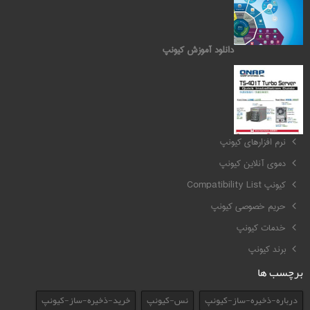
دانلود آموزش کیونپ
کیونپ QNAP
نرم افزارهای کیونپ
دموی آنلاین کیونپ
کیونپ Compatibility List
حریم خصوصی کیونپ
خدمات کیونپ
برند کیونپ
برچسب ها
درباره-ذخیره-ساز-کیونپ
نس-کیونپ
خرید-ذخیره-ساز-کیونپ