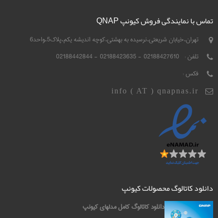
تماس با نمایندگی فروش کیونپ QNAP
تهران،خیابان شریعتی،نرسیده به بهشتی،کوچه اندیشه یکم،پلاک5،واحد6
تلفن :
02188427610 - 02188423635 - 02188442844
فکس :
info ( AT ) qnapnas.ir
دانلود کاتالوگ محصولات کیونپ
دانلود کاتالوگ کامل مدلهای کیونپ