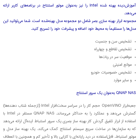
آموزش‌دیده بهینه‌ شده Intel را نیز به‌عنوان موتور استنتاج در برنامه‌های کاربر ارائه
می‌دهد.
مجموعه ابزار بهینه‌ سازی بصر شامل دو مجموعه مدل بهینه‌شده است. شما می‌توانید این
مدل‌ها را مستقیماً به محیط خود اضافه و پیشرفت خود را تسریع کنید.
• تشخیص سن و جنسیت
• تشخیص تقاطع و چهارراه
• موقعیت سر در ربات‌ها
• موانع امنیتی
• تشخیص خصوصیات خودرو
• و سایر موارد
QNAP NAS به‌عنوان یک سرور استنتاج
جعبه‌ابزار OpenVINO حجم کار را در سراسر سخت‌افزار Intel (ازجمله شتاب‌ دهنده‌ها)
گسترش می‌دهد و عملکرد را به حداکثر می‌رساند. QNAP NAS مستقر در Intel با
استفاده از ابزار تلفیق گردش کار بهینه‌ ساز بصری یک سرور استنباط ایده‌آل ارائه می‌دهد
که به سازمان‌ها در ساخت سریع سیستم استنتاج کمک می‌کند. یک بهینه‌ ساز مدل و
موتور استنباط، قابل‌استفاده در دید رایانه‌ای با کارایی بالا و تأخیر کم و همچنین با انعطاف‌