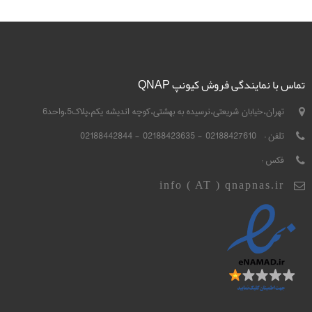
تماس با نمایندگی فروش کیونپ QNAP
تهران،خیابان شریعتی،نرسیده به بهشتی،کوچه اندیشه یکم،پلاک5،واحد6
تلفن :
02188427610 - 02188423635 - 02188442844
فکس :
info ( AT ) qnapnas.ir