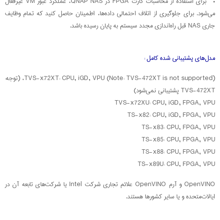
• برای استفاده از محاسبات کارت FPGA در QNAP NAS، عملکرد عبور VM غیرفعال
می‌شود. برای جلوگیری از اتلاف احتمالی داده‌ها، اطمینان حاصل کنید که تمام وظایف
جاری NAS قبل راه‌اندازی مجدد سیستم به پایان رسیده باشد.
مدل‌های پشتیبانی شده کامل :
TVS-x72XT: CPU, iGD, VPU (Note: TVS-472XT is not supported)، (توجه:
TVS-472XT پشتیبانی نمی‌شود)
TVS-x72XU: CPU, iGD, FPGA, VPU
TS-x82: CPU, iGD, FPGA, VPU
TS-x83: CPU, FPGA, VPU
TS-x85: CPU, FPGA, VPU
TS-x88: CPU, FPGA, VPU
TS-x89U: CPU, FPGA, VPU
OpenVINO و آرم OpenVINO علائم تجاری شرکت Intel یا شرکت‌های تابعه آن در
ایالات‌متحده و یا سایر کشورها هستند.