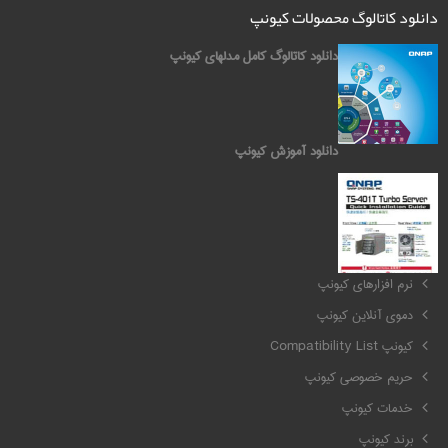
دانلود کاتالوگ محصولات کیونپ
دانلود کاتالوگ کامل مدلهای کیونپ
دانلود آموزش کیونپ
کیونپ QNAP
نرم افزارهای کیونپ
دموی آنلاین کیونپ
کیونپ Compatibility List
حریم خصوصی کیونپ
خدمات کیونپ
برند کیونپ