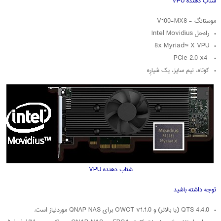
شتاب‌ دهنده VPU
موستانگ - V100-MX8
• راه‌حل Intel Movidius
• 8x Myriad™ X VPU
• PCIe 2.0 x4
• کوتاه، نیم سایز، یک شیارِه
شتاب‌ دهنده VPU
توجه داشته باشید
• QTS 4.4.0 (یا بالاتر) و OWCT v1.1.0 برای QNAP NAS موردنیاز است.