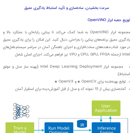
سرعت بخشیدن، ساده‌سازی و تأیید استنباط یادگیری عمیق
توزیع جعبه‌ ابزار OpenVINO
مجموعه ابزار OpenVINO به شما کمک می‌کند تا بینایی رایانه‌ای با عملکرد بالا و
یادگیری عمیق برنامه‌های بینایی را به‌راحتی دنبال کنید. این امکان را برای یادگیری عمیق
در مورد شتاب‌دهنده‌های سخت‌افزاری و اجرای ناهمگن آسان در سراسر سیستم‌عامل‌های
Intel ازجمله CPU، GPU، FPGA و VPU نیز فراهم می‌کند. اجزای اصلی شامل:
• مجموعه ابزار Intel Deep Learning Deployment (بهینه‌ ساز مدل و موتور
استنباط)
• توابع بهینه‌شده برای OpenCV * و OpenVX *
• آماده‌سازی بیش از 15 نمونه کد و مدل از قبل آموزش‌دیده برای استقرار آسان