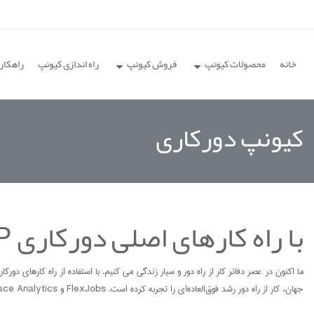
خانه
محصولات کیونپ
فروش کیونپ
راه اندازی کیونپ
راهکار
کیونپ دورکاری
با راه‌ کارهای اصلی دورکاری QNAP، عملکرد سازمان خود را متحول کنید.
جهان، کار از راه دور رشد فوق‌العاده‌ای را تجربه کرده است. FlexJobs و Global Workplace Analytics دریافتند که دورکاری در ایالات‌ متحده، از سال 2016 تا 2017، 7.9٪ رشد کرده است و از سال 2005 تا 2017، 159 درصد افزایش داشته است.