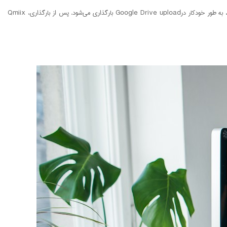
با QNAP Qmiix، می‌توانید تعاملات بین چندین برنامه را تنظیم کنید تا اتوماسیون بین پلتفرم فعال شود. به عنوان مثال، هر زمان که فایل جدیدی به پوشه Dropbox اضافه شود، به طور خودکار درGoogle Drive upload بارگذاری می‌شود. پس از بارگذاری، Qmiix