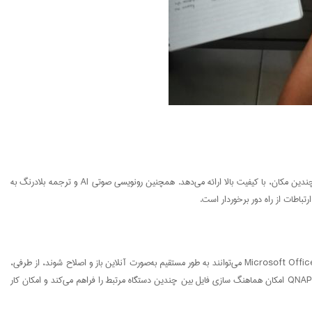
QNAP KoiMeeter یک سیستم ویدئو کنفرانس با کیفیت بالا درQNAP است که ارائه‌های بی‌سیم و ارتباطات بین پلت فرم را برای شرکت‌های چند شاخه جهت ایجاد یک ارتباط با چندین مکان، با کیفیت بالا ارائه می‌دهد. همچنین رونویسی صوتی AI و ترجمه بلادرنگ به
کارمندان از راه دور می‌توانند با استفاده از مرورگرهای وب به ایستگاه فایلQNAP دسترسی داشته باشند و به راحتی پرونده‌ها را از رایانه خود بارگذاری و مدیریت کنند. همچنین، اسناد Microsoft Office می‌توانند به طور مستقیم به‌صورت آنلاین باز و اصلاح شوند، از طرفی،
کاربران نمی‌توانند اسناد را از NAS خود برای ویرایش بارگیری کنند. داده‌های حساس را می‌توان برای امنیت و ایجاد حریم خصوصی بالاتر داده‌ها با AES 265 رمزگذاری کرد. QNAP Qsync امکان هماهنگ سازی فایل بین چندین دستگاه مرتبط را فراهم می‌کند و امکان کار