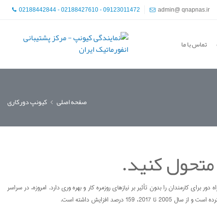
02188442844 - 02188427610 - 09123011472
admin@ qnapnas.ir
تماس با ما
صفحه اصلی
کیونپ دورکاری
که سازمان شما امکان فراهم نمودن آزادی کار از راه دور برای کارمندان را بدون تأثیر بر نیازهای روزمره کار و بهره‌ وری دارد. امروزه، در سراسر