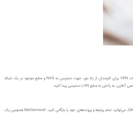
برای دسترسی، اشتراک، بارگیری و مدیریت فایل های ذخیره شده در NAS مبتنی بر HQ از طریق اینترنت، از myQNAPcloud Link استفاده کنید. همچنین QNAP NASاز خدمات VPN برای کارمندان از راه دور، جهت دسترسی به NAS و منابع موجود در یک شبکه
QNAP Mattermost یک پلت فرم پیام فوری امن و مشارکتی است که به اعضای تیم، امکان گفتگوی عمومی یا خصوصی و انتقال پرونده را می‌دهد. با یکپارچه سازی کامل QNAP NAS، می‌توانید تمام پیام‌ها و پرونده‌های خود را بایگانی کنید. Mattermost همچنین یک