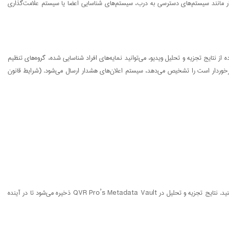
مله Event ، Metadata Notify و نتایج) استفاده کنند تا مدیریت خدمات خودکار مانند سیستم‌های دسترسی به درب، سیستم‌های شناسایی اعضا یا سیستم علامت‌گذاری
ا در فضای نرم افزار تشخیص چهره کیونپ ایجاد کنید. با استفاده از نتایج تجزیه و تحلیل ویدیو، می‌توانید نمایه‌های افراد شناسایی شده، گروه‌های تنظیم
بندی شده برخوردار است را تشخیص می‌دهد، سیستم اعلان‌های هشدار ارسال می‌شود. (شرایط قانون
تشخیص چهره کیونپ، جریان‌های ویدئویی زنده را از QVR Pro تجزیه و تحلیل می‌کند و به شما امکان می‌دهد به راحتی از تنظیمات QVR Pro برای تجزیه و تحلیل ویدیو استفاده کنید. نتایج تجزیه و تحلیل در QVR Pro’s Metadata Vault ذخیره می‌شود تا در آینده