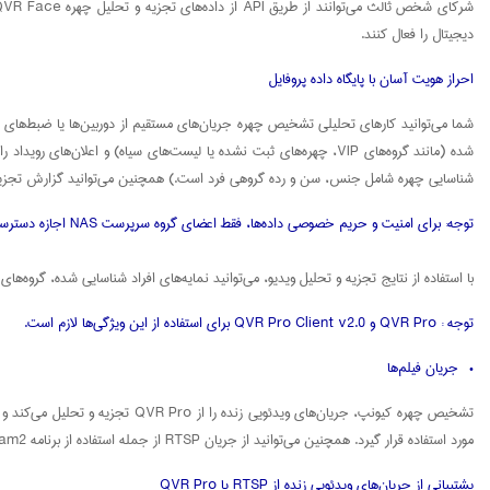
دیجیتال را فعال کنند.
احراز هویت آسان با پایگاه داده پروفایل
شده (مانند گروه‌های VIP، چهره‌های ثبت نشده یا لیست‌های سیاه) و 
شناسایی چهره شامل جنس، سن و رده گروهی فرد است.) همچنین می‌توانید گزارش تجزیه و 
توجه: برای امنیت و حریم خصوصی داده‌ها، فقط اعضای گروه سرپرست NAS اجازه دسترسی و استفاده از برنامه QVR Face را دارند.
با استفاده از نتایج تجزیه و تحلیل ویدیو، می‌توانید نمایه‌های افراد شناسایی شده، گروه‌های 
توجه : QVR Pro و QVR Pro Client v2.0 برای استفاده از این ویژگی‌ها لازم است.
• جریان فیلم‌ها
مورد استفاده قرار گیرد. همچنین می‌توانید از جریان RTSP از جمله استفاده از برنامه QNAP QUSBCam2 برای فعال کردن RTSP در دوربین USB استفاده کنید.
پشتیبانی از جریان‌های ویدئویی زنده از RTSP یا QVR Pro