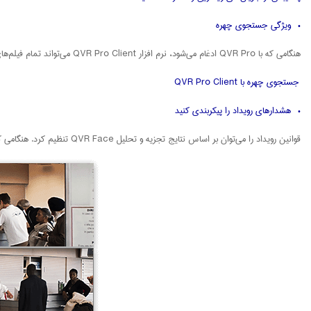
• ویژگی جستجوی چهره
هنگامی که با QVR Pro ادغام می‌شود، نرم افزار QVR Pro Client می‌تواند تمام فیلم‌های حاوی تصویر چهره هدف را بر اساس کلید پروفایل، نام یا عکس آن‌ها پیدا و پخش کند.
جستجوی چهره با QVR Pro Client
• هشدارهای رویداد را پیکربندی کنید
قوانین رویداد را می‌توان بر اساس نتایج تجزیه و تحلیل QVR Face تنظیم کرد. هنگامی که یک رویداد رخ می‌دهد، سیستم تشخیص چهره اعلان‌هایی را برای شروع اقدامات (مانند ضبط رویدادها) به سرورهای متصل QVR Pro ارسال می‌کند.