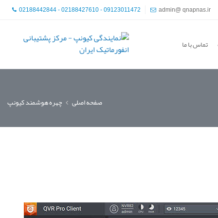
02188442844 - 02188427610 - 09123011472
admin@ qnapnas.ir
تماس با ما
صفحه اصلی
چهره هوشمند کیونپ