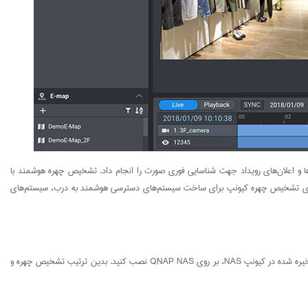
ه‌ها و اعلان‌های رویداد جهت شناسایی فوری صورت را انجام داد. تشخیص چهره هوشمند با
 چهره متحرک، چهره‌های هدف را سریع و دقیق می‌شناسد. شرکای شخص ثالث می‌توانند از QNAP API برای استفاده از داده‌های تشخیص چهره کیونپ برای ساخت سیستم‌های دسترسی هوشمند به درب، سیستم‌های
شما می‌توانید به سادگی نرم افزار کیونپ QVR Face را برای تجزیه و تحلیل جریان‌های ویدئویی RTSP ضبط شده از طریق دوربین‌های IP و دوربین‌های USB یا ضبط‌های ویدئویی ذخیره شده در کیونپ NAS، بر روی QNAP NAS نصب کنید. بدین ترتیب تشخیص چهره و