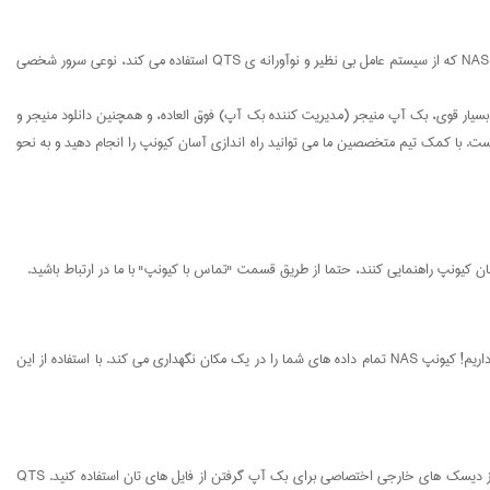
کیونپ Nas در واقع سیستم ذخیره سازی مرکزی شما با هارد دیسک های متعدد محسوب می شود که مستمراً آنلاین است و همیشه و در هر مکانی در دسترس شما می باشد. کیونپ NAS که از سیستم عامل بی نظیر و نوآورانه ی QTS استفاده می کند، نوعی سرور شخصی
 بسیار قوی، بک آپ منیجر (مدیریت کننده بک آپ) فوق العاده، و همچنین دانلود منیجر و
ا سنتر(مرکز چند رسانه ای) بسیار عالی و ... برخوردار است. نکته بسیار جالب در مورد کیونپ NAS این است که برای استفاده از آن نیازی به برخورداری از دانش پیچیده IT نیست. با کمک تیم متخصصین ما می توانید راه اندازی آسان کیونپ را انجام دهید و به نحو
آیا شما هم از این که دائما در فولدر ها، درایو ها و حتی کامپیوتر های متعدد به دنبال فایل های مورد نظر تان بگردید خسته و کلافه می شوید؟ اگر این طور است خبر خوبی برای شما داریم! کیونپ NAS تمام داده های شما را در یک مکان نگهداری می کند. با استفاده از این
از دست دادن فایل های مهم می تواند کابوس هر کدام از ما باشد! اما با راه اندازی آسان کیونپ، دیگر هیچ وقت نگران از دست دادن فایل های تان نخواهید بود. دیگر مجبور نیستید از دیسک های خارجی اختصاصی برای بک آپ گرفتن از فایل های تان استفاده کنید. QTS