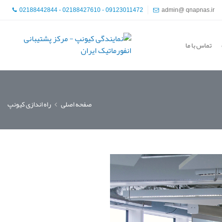
02188442844 - 02188427610 - 09123011472
admin@ qnapnas.ir
تماس با ما
صفحه اصلی
راه اندازی کیونپ