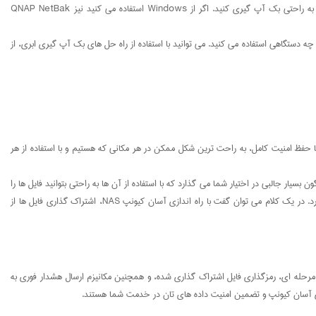
چند راه حل بسیار عالی و راحت برای بک آپ گیری در اختیار شما قرار می دهد. اگر از Mac استفاده می کنید، می توانید با استفاده از Apple Time Machine فایل های تان را به راحتی بک آپ گیری کنید. اگر از Windows استفاده می کنید نیز QNAP NetBak
 چه دستگاهی استفاده می کنید. می توانید با استفاده از راه حل های بک آپ گیری ابری، از
تنها در عرض چند ثانیه به فایل هایش دسترسی داشته باشد؟ کیونپ NAS این امکان را به ما می دهد که با حفظ امنیت کامل، به راحت ترین شکل ممکن در هر مکانی که هستیم و با استفاده از هر
گذاری فایل ها، عکس ها، موسیقی و اسناد با دوستان و همکاران‌تان دائم آن ها را دست به دست کنید. سیستم عامل فوق العاده QTS راه های گوناگون بسیار جالبی در اختیار شما می گذارد که با استفاده از آن ها به راحتی بتوانید فایل ها را
با دیگران به اشتراک بگذارید. از جمله این راه ها می توان به پیوست ایمیل، لینک های مخصوص اشتراک گذاری، و اشتراک گذاری فایل ها در شبکه اجتماعی مورد علاقه تان اشاره کرد. در یک کلام می توان گفت با راه اندازی آسان کیونپ NAS، اشتراک گذاری فایل ها از
ه آسان تر خواهد بود. کیونپ NAS از مکانیزم های امنیتی جالبی مثل تایید هویت دو مرحله ای، رمزگذاری فایل اشتراک گذاری شده، و همچنین مکانیزم ارسال هشدار فوری به
دازی آسان کیونپ و تضمین امنیت داده های تان در خدمت شما هستند.