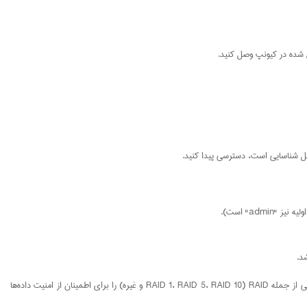
ص شده در کیونپ وصل کنید.
د.
ایجاد حجم ذخیره‌سازی (Storage Pool): پس از پیکربندی اولیه، باید برای ذخیره‌سازی داده‌ها یک حجم ذخیره‌سازی (Storage Pool) ایجاد کنید. شما می‌توانید گزینه‌های مختلفی از جمله RAID (RAID 1، RAID 5، RAID 10 و غیره) را برای اطمینان از امنیت داده‌ها