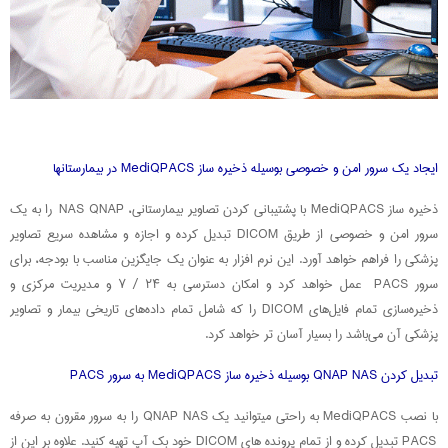
ایجاد یک سرور امن و خصوصی بوسیله ذخیره ساز MediQPACS در بیمارستانها
ذخیره ساز MediQPACS با پشتیبانی کردن تصاویر بیمارستانی، NAS QNAP را به یک
سرور امن و خصوصی از طریق DICOM تبدیل کرده و اجازه و مشاهده سریع تصاویر
پزشکی را فراهم خواهد آورد. این نرم افزار به عنوان یک جایگزین مناسب با بودجه، برای
سرور PACS عمل خواهد کرد و امکان دسترسی به ۲۴ / ۷ و مدیریت مرکزی و
ذخیره‌سازی تمام فایل‌های DICOM را که شامل تمام داده‌های تاریخی بیمار و تصاویر
پزشکی آن‌ می‌باشد را بسیار آسان تر خواهد کرد.
تبدیل کردن QNAP NAS بوسیله ذخیره ساز MediQPACS به سرور PACS
با نصب MediQPACS به راحتی میتوانید یک QNAP NAS را به سرور مقرون به صرفه
PACS تبدیل کرده و از تمام پرونده های DICOM خود بک آپ تهیه کنید. علاوه بر این از