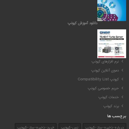
دانلود آموزش کیونپ
کیونپ QNAP
نرم افزارهای کیونپ
دموی آنلاین کیونپ
کیونپ Compatibility List
حریم خصوصی کیونپ
خدمات کیونپ
برند کیونپ
برچسب ها
درباره-ذخیره-ساز-کیونپ
نس-کیونپ
خرید-ذخیره-ساز-کیونپ