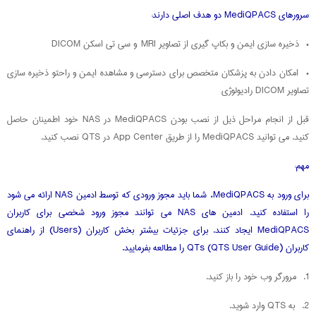
سرورهای MediQPACS دو هدف اصلی دارند:
• ذخیره سازی ایمن و بکاپ گیری از تصاویر MRI و سی تی اسکن DICOM
• امکان دادن به پزشکان متخصص برای دسترسی و مشاهده ایمن و راحتو ذخیره سازی
تصاویر DICOM رادیولوژی
قبل از انجام مراحل ذیل از نصب بودن MediQPACS در NAS خود اطمینان حاصل
کنید. می توانید MediQPACS را از طریق App Center در QTS نصب کنید.
مهم:
برای ورود به MediQPACS، شما باید مجوز ورودی که توسط ادمین NAS ارائه می شود
را استفاده کنید. ادمین های NAS می توانند مجوز ورود شخصی برای کاربران
MediQPACS ایجاد کنند. برای جزئیات بیشتر بخش کاربران (Users) از راهنمای
کاربران QTs (QTS User Guide) را مطالعه بفرمایید.
1. مرورگر وب خود را باز کنید.
2. به QTS وارد شوید.