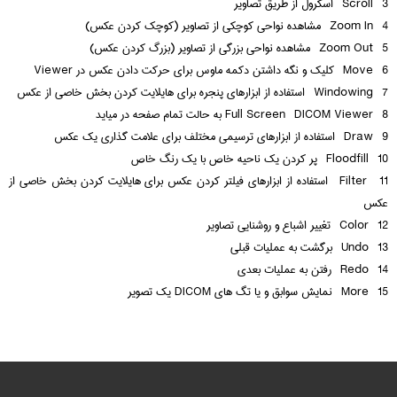
3 Scroll اسکرول از طریق تصاویر
4 Zoom In مشاهده نواحی کوچکی از تصاویر (کوچک کردن عکس)
5 Zoom Out مشاهده نواحی بزرگی از تصاویر (بزرگ کردن عکس)
6 Move کلیک و نگه داشتن دکمه ماوس برای حرکت دادن عکس در Viewer
7 Windowing استفاده از ابزارهای پنجره برای هایلایت کردن بخش خاصی از عکس
8 Full Screen DICOM Viewer به حالت تمام صفحه در میاید
9 Draw استفاده از ابزارهای ترسیمی مختلف برای علامت گذاری یک عکس
10 Floodfill پر کردن یک ناحیه خاص با یک رنگ خاص
11 Filter استفاده از ابزارهای فیلتر کردن عکس برای هایلایت کردن بخش خاصی از
عکس
12 Color تغییر اشباع و روشنایی تصاویر
13 Undo برگشت به عملیات قبلی
14 Redo رفتن به عملیات بعدی
15 More نمایش سوابق و یا تگ های DICOM یک تصویر