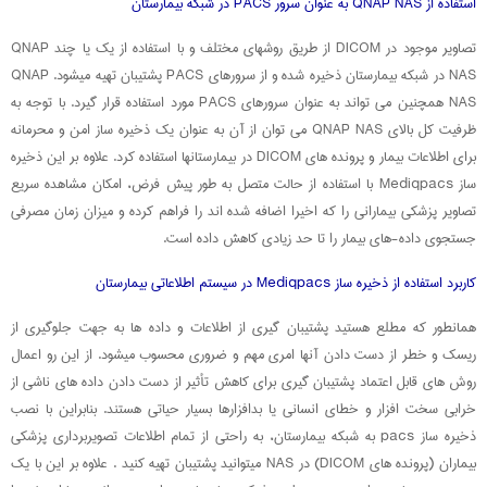
استفاده از QNAP NAS به عنوان سرور PACS در شبکه بیمارستان
تصاویر موجود در DICOM از طریق روشهای مختلف و با استفاده از یک یا چند QNAP
NAS در شبکه بیمارستان ذخیره شده و از سرورهای PACS پشتیبان تهیه میشود. QNAP
NAS همچنین می تواند به عنوان سرورهای PACS مورد استفاده قرار گیرد. با توجه به
ظرفیت کل بالای QNAP NAS می توان از آن به عنوان یک ذخیره ساز امن و محرمانه
برای اطلاعات بیمار و پرونده های DICOM در بیمارستانها استفاده کرد. علاوه بر این ذخیره
ساز Mediqpacs با استفاده از حالت متصل به طور پیش فرض، امکان مشاهده سریع
تصاویر پزشکی بیمارانی را که اخیرا اضافه شده اند را فراهم کرده و میزان زمان مصرفی
جستجوی داده-های بیمار را تا حد زیادی کاهش داده است.
کاربرد استفاده از ذخیره ساز Mediqpacs در سیستم اطلاعاتی بیمارستان
همانطور که مطلع هستید پشتیبان گیری از اطلاعات و داده ها به جهت جلوگیری از
ریسک و خطر از دست دادن آنها امری مهم و ضروری محسوب میشود. از این رو اعمال
روش های قابل اعتماد پشتیبان گیری برای کاهش تأثیر از دست دادن داده های ناشی از
خرابی سخت افزار و خطای انسانی یا بدافزارها بسیار حیاتی هستند. بنابراین با نصب
ذخیره ساز pacs به شبکه بیمارستان، به راحتی از تمام اطلاعات تصویربرداری پزشکی
بیماران (پرونده های DICOM) در NAS میتوانید پشتیبان تهیه کنید . علاوه بر این با یک