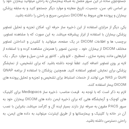
جستوجوی ساده در این سرور متصل به شبکه بیمارستان به راحتی میتوانید بیماران خود را
بر اساس نام، سن، جنسیت، تاریخ معاینه و موارد دیگر جستجو کنید و به سابقه پزشکی
بیماران و پرونده های مربوط به DICOM دسترسی سریع و راحتی را داشته باشید.
یکی دیگر از مزایای استفاده از این ذخیره ساز حرفه ای، امکان تجزیه و تحلیل تصاویر
پزشکی بیماران با استفاده از ابزار پیشرفته میباشد. به این صورت که با مشاهده تصاویر،
برچسب ها و اطلاعات DICOM در یک صفحه، میتوانید با کشیدن و انداختن تصاویر
مختلف DICOM از بیماران خود ، چندین تصویر را همزمان مشاهده کرده و با استفاده از
ابزارهایی مانند پنجره سازی ، تسطیح ، لایو وایر ، کانتور پر شدن سیل و موارد دیگر ، یک
لایه بر روی تصاویر اضافه کنید. لطفاً توجه داشته باشید که برای تشخیص، از نمایشگر
پزشکی برای نمایش تصاویر استفاده کنید. همچنین پزشکان با استفاده از برنامه QNAP
QuAI در NAS می توانند از خدمات استنباط برای تشخیص و تجزیه و تحلیل پرونده های
DICOM بیمار استفاده کنند.
لازم به ذکر است که با توجه به قیمت مناسب ذخیره ساز Mediqpacs برای کلینیک
های کوچک و آزمایشگاه هایی که برای ذخیره ایمن داده های DICOM بیماران خود به
سرور PACS مقرون به صرفه نیاز دارند بسیار ایده آل و کارآمد میباشد. بنابراین با نصب
آن در خانه یا کلینیک و بیمارستانها و از طریق اینترنت میتوانید به داده های ایمن، به
راحتی دسترسی داشته باشید.