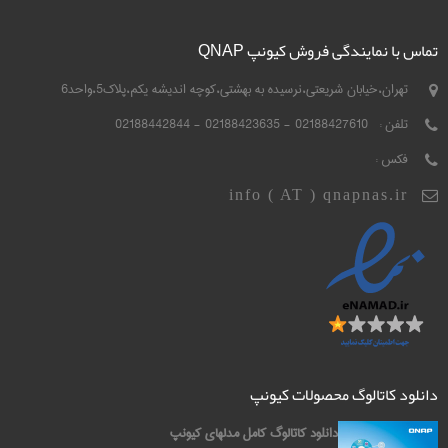
تماس با نمایندگی فروش کیونپ QNAP
تهران،خیابان شریعتی،نرسیده به بهشتی،کوچه اندیشه یکم،پلاک5،واحد6
تلفن :
02188427610 - 02188423635 - 02188442844
فکس :
info ( AT ) qnapnas.ir
دانلود کاتالوگ محصولات کیونپ
دانلود کاتالوگ کامل مدلهای کیونپ