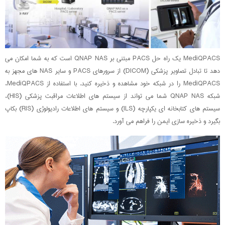
MediQPACS یک راه حل PACS مبتنی بر QNAP NAS است که به شما امکان می
دهد تا تبادل تصاویر پزشکی (DICOM) از سرورهای PACS و سایر NAS های مجهز به
MediQPACS را در شبکه خود مشاهده و ذخیره کنید. با استفاده از MediQPACS،
شبکه QNAP NAS شما می تواند از سیستم های اطلاعات مراقبت پزشکی (HIS)،
سیستم های کتابخانه ای یکپارچه (ILS) و سیستم های اطلاعات رادیولوژی (RIS) بکاپ
بگیرد و ذخیره سازی ایمن را فراهم می آورد.