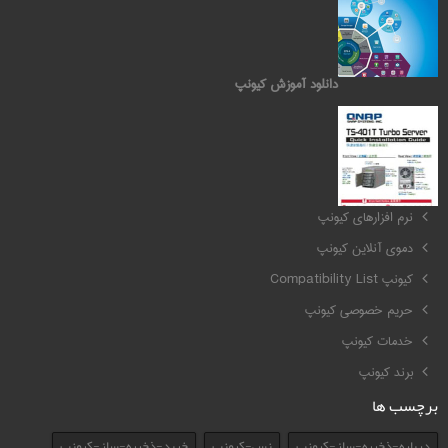
دانلود آموزش کیونپ
کیونپ QNAP
نرم افزارهای کیونپ
دموی آنلاین کیونپ
کیونپ Compatibility List
حریم خصوصی کیونپ
خدمات کیونپ
برند کیونپ
برچسب ها
درباره-ذخیره-ساز-کیونپ
نس-کیونپ
خرید-ذخیره-ساز-کیونپ