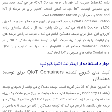
پشته (stack) اینترنت اشیا خود را با "QIoT Containers" طراحی کنید. ایجاد بستر
ابری خصوصی اینترنت loT خود به آسانی انتخاب کانتینر برای هر مرحله از IoT
backend و نصب آن در Container Station است.
QNAP Container Station به طور انحصاری فن آوری های مجازی سازی سبک وزن
LXC و Docker را ادغام می کند. این یک پلتفرم ایده آل با تعداد بیشماری برنامه
کاربردی قابل حمل برای توسعه دهندگان فراهم می کند تا بتوانند به راحتی برنامه های
این اینترنت را به کار گیرند وبه سرعت آنها را توسعه دهند. به سادگی "IoT" را در
Container Station جستجو کنید، کانتینرهای مناسب را بدست آورید و با QIoT
Containers برنامه های متنوعی از IoT ایجاد کنید.
موارد استفاده از اینترنت اشیا کیونپ
کیت های شروع کننده QIoT Containers برای توسعه
دهندگان
با کمترین مقدار که 35 دلار آمریکا است، توسعه دهندگان می توانند از تابلوهای توسعه
(مانند Raspberry Pi) و حسگرها (دود ، دما ، رطوبت و غیره) برای ساخت یک پروژه
ساده نظارت بر محیط زیست استفاده کنند. کانتینرهای QIoT انواع مختلفی از پروتکل ها و
برنامه های داشبورد را فراهم می کند که توسعه دهندگان را قادر می سازد تا به راحتی از
سنسورها در صفحه های توسعه استفاده کرده و برنامه هایی مانند MQTT ، Node-RED