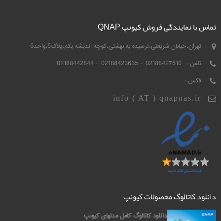
تماس با نمایندگی فروش کیونپ QNAP
تهران،خیابان شریعتی،نرسیده به بهشتی،کوچه اندیشه یکم،پلاک5،واحد6
تلفن :
02188427610 - 02188423635 - 02188442844
فکس :
info ( AT ) qnapnas.ir
دانلود کاتالوگ محصولات کیونپ
دانلود کاتالوگ کامل مدلهای کیونپ