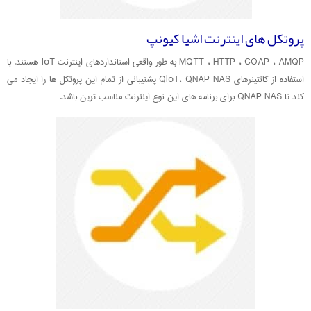
پروتکل های اینترنت اشیا کیونپ
MQTT ، HTTP ، COAP ، AMQP به طور واقعی استانداردهای اینترنت loT هستند. با
استفاده از کانتینرهای QloT، QNAP NAS پشتیبانی از تمام این پروتکل ها را ایجاد می
کند تا QNAP NAS برای برنامه های این نوع اینترنت مناسب ترین باشد.