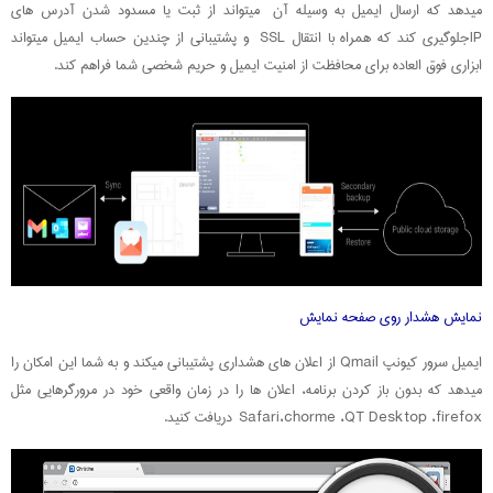
میدهد که ارسال ایمیل به وسیله آن میتواند از ثبت یا مسدود شدن آدرس های
IPجلوگیری کند که همراه با انتقال SSL و پشتیبانی از چندین حساب ایمیل میتواند
ابزاری فوق العاده برای محافظت از امنیت ایمیل و حریم شخصی شما فراهم کند.
نمایش هشدار روی صفحه نمایش
ایمیل سرور کیونپ Qmail از اعلان های هشداری پشتیبانی میکند و به شما این امکان را
میدهد که بدون باز کردن برنامه، اعلان ها را در زمان واقعی خود در مرورگرهایی مثل
Safari،chorme ،QT Desktop ،firefox دریافت کنید.