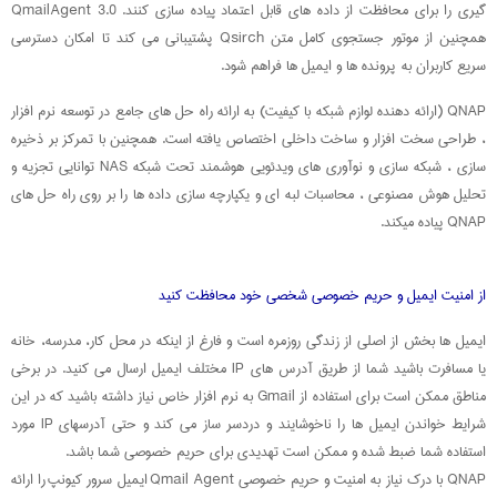
گیری را برای محافظت از داده های قابل اعتماد پیاده سازی کنند. QmailAgent 3.0
همچنین از موتور جستجوی کامل متن Qsirch پشتیبانی می کند تا امکان دسترسی
سریع کاربران به پرونده ها و ایمیل ها فراهم شود.
QNAP (ارائه دهنده لوازم شبکه با کیفیت) به ارائه راه حل های جامع در توسعه نرم افزار
، طراحی سخت افزار و ساخت داخلی اختصاص یافته است. همچنین با تمرکز بر ذخیره
سازی ، شبکه سازی و نوآوری های ویدئویی هوشمند تحت شبکه NAS توانایی تجزیه و
تحلیل هوش مصنوعی ، محاسبات لبه ای و یکپارچه سازی داده ها را بر روی راه حل های
QNAP پیاده میکند.
از امنیت ایمیل و حریم خصوصی شخصی خود محافظت کنید
ایمیل ها بخش از اصلی از زندگی روزمره است و فارغ از اینکه در محل کار، مدرسه، خانه
یا مسافرت باشید شما از طریق آدرس های IP مختلف ایمیل ارسال می کنید. در برخی
مناطق ممکن است برای استفاده از Gmail به نرم افزار خاص نیاز داشته باشید که در این
شرایط خواندن ایمیل ها را ناخوشایند و دردسر ساز می کند و حتی آدرسهای IP مورد
استفاده شما ضبط شده و ممکن است تهدیدی برای حریم خصوصی شما باشد.
QNAP با درک نیاز به امنیت و حریم خصوصی Qmail Agent ایمیل سرور کیونپ را ارائه