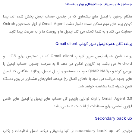
جستجو های سریع، جستجوهای بهتری هستند
هنگام برخورد با ایمیل های بیشماری که در چندین حساب ایمیل پخش شده اند، پیدا
کردن پیام های مهم ممکن است دشوار باشد. Qmail Agent از ابزار جستجوی Qsirch
حمایت می کند و به شما کمک می کند ایمیل ها و پیوست ها را به سرعت پیدا کنید.
برنامه تلفن همراه ایمیل سرور کیونپ Qmail client
برنامه تلفن همراه ایمیل سرور کیونپ Qmail client که در دسترس برای IOS و
Android می باشد، به کاربران امکان می دهد تا به سرعت چندین حساب ایمیل را
بررسی کرده و درQNAP NAS خود به جستجو و ارسال ایمیل بپردازند. هنگامی که ایمیل
های جدید دریافت می شود یا خطای اتصال رخ میدهد اعلان‌های هشداری بر روی دستگاه
تلفن همراه شما مشاهده خواهد شد.
Qmail Agent 3.0 با ارائه توانایی بازیابی کل حساب های ایمیل یا ایمیل های خاص
ابزاری اساسی برای محافظت از اطلاعات شما می باشد.
Secondary back up
مواردی که secondary back up از آنها پشتیبانی میکند شامل: تنظیمات و بکاپ