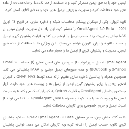
ایمیل خود را به طور ایمن متمرکز کنید و با استفاده از secondary back up از داده
های خود محافظت کنید و مدیریت و بازیابی ایمیل های خود را به طور قطع، آسان کنید.
تایپه تایوان، یکی از مبتکران پیشگام محاسبات شبکه و ذخیره سازی، در تاریخ 13 آوریل
2021 QmailAgent 3.0 Beta را منتشر کرد. این راه حل مدیریت ایمیل مبتنی بر
NAS توانایی مدیریت چند حساب ایمیل را فراهم می کند و قابلیت پشتیبان گیری ایمیل
و حساب ثانویه را برای کاربران فراهم می¬سازد. این ویژگی ها با حفاظت از داده های
ایمیل، مدیریت و پشتیبان گیری از ایمیل ها را بسیار ساده می نماید.
QmailAgent ایمیل سرورکیونپ از سرویس های ایمیل اصلی (از جمله Gmail ™ ،
Yahoo® و Outlook®) و همه سرورهای ایمیل مبتنی بر IMAP پشتیبانی می کند.
همچنین همراه با پتانسیل ذخیره سازی عظیم ارائه شده توسط QNAP NAS ، کاربران
فضای زیادی را برای پشتیبان گیری ایمن از ایمیل ها و پیوست های خود دارند. ابزار
جستجوی داخلی QmailAgent و قابلیت Qsirch به کاربران کمک می کند تا به سرعت
ایمیل ها و پیوست ها را پیدا کرده و همراه با انتقال SSL ، QmailAgent می تواند از
امنیت ایمیل و حریم خصوصی برای کاربران محافظت نماید.
بنا به گفته جاش چن، مدیر مسئول QNAP QmailAgent 3.0Beta عملکرد پشتیبان
گیری ثانویه حساب ایمیل را اضافه کرده وبه کاربران امکان می دهد، قوانین پشتیبان