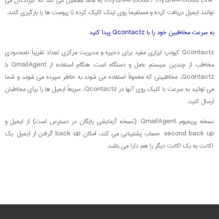
myQNAPcloud / myQNAPcloud Link، به شما تضمین می کند که گیرندگان می
توانند ایمیل دریافت کرده و مستقیماً روی لینک کلیک کرده تا پیوست ها را بارگیری کنند.
به سرعت مخاطبین خود را با Qcontactz پیدا کنید
Qcontactz کیونپ ابزاری مفید برای ذخیره و مدیریت مرکزی تعداد تقریباً نامحدودی
مخاطب از چندین سیستم عامل و دستگاه است. هنگام استفاده از QmailAgent با
Qcontactz، مخاطبینی که معمولاً استفاده می شوند به خاطر سپرده می شوند و شما
می توانید به سرعت با کلیک روی آنها در Qcontactz، سریعاً ایمیل ها را برای مخاطبان
ارسال کنید.
نسخه پریمیوم QmailAgent (نسخه آزمایشی رایگان در دسترس است) از ایمیل و
second back up حساب پشتیبانی می کند، امکان back up گرفتن از ایمیل یک
اکانت به یک اکانت دیگر را هم دارا می باشد.