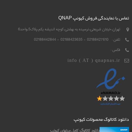
تماس با نمایندگی فروش کیونپ QNAP
تهران،خیابان شریعتی،نرسیده به بهشتی،کوچه اندیشه یکم،پلاک5،واحد6
تلفن :
02188427610 - 02188423635 - 02188442844
فکس :
info ( AT ) qnapnas.ir
دانلود کاتالوگ محصولات کیونپ
دانلود کاتالوگ کامل مدلهای کیونپ