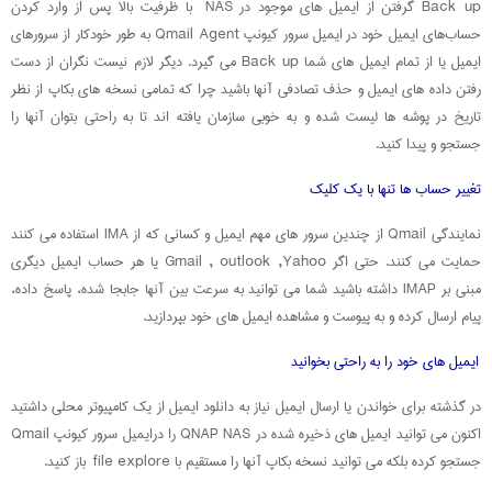
Back up گرفتن از ایمیل های موجود در NAS با ظرفیت بالا پس از وارد کردن
حساب‌های ایمیل خود در ایمیل سرور کیونپ Qmail Agent به طور خودکار از سرورهای
ایمیل یا از تمام ایمیل های شما Back up می گیرد. دیگر لازم نیست نگران از دست
رفتن داده های ایمیل و حذف تصادفی آنها باشید چرا که تمامی نسخه های بکاپ از نظر
تاریخ در پوشه ها لیست شده و به خوبی سازمان یافته اند تا به راحتی بتوان آنها را
جستجو و پیدا کنید.
تغییر حساب ها تنها با یک کلیک
نمایندگی Qmail از چندین سرور های مهم ایمیل و کسانی که از IMA استفاده می کنند
حمایت می کنند. حتی اگر Gmail , outlook ,Yahoo یا هر حساب ایمیل دیگری
مبنی بر IMAP داشته باشید شما می توانید به سرعت بین آنها جابجا شده، پاسخ داده،
پیام ارسال کرده و به پیوست و مشاهده ایمیل های خود بپردازید.
ایمیل های خود را به راحتی بخوانید
در گذشته برای خواندن یا ارسال ایمیل نیاز به دانلود ایمیل از یک کامپیوتر محلی داشتید
اکنون می توانید ایمیل های ذخیره شده در QNAP NAS را درایمیل سرور کیونپ Qmail
جستجو کرده بلکه می توانید نسخه بکاپ آنها را مستقیم با file explore باز کنید.