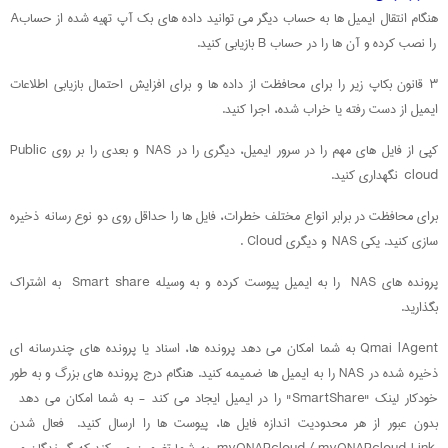
هنگام انتقال ایمیل ها به حساب دیگر می توانید داده های بک آپ تهیه شده از حسابA
را نصب کرده و آن ها را در حساب B بازیابی کنید.
۳ قانون بکاپ زیر را برای محافظت از داده ها و برای افزایش احتمال بازیابی اطلاعات
ایمیل از دست رفته یا خراب شده، اجرا کنید.
کپی از فایل های مهم را در سرور ایمیل، دیگری را در NAS و بعدی را بر روی Public
cloud نگهداری کنید.
برای محافظت در برابر انواع مختلف خطرات، فایل ها را حداقل روی دو نوع رسانه ذخیره
سازی کنید. یکی NAS و دیگری Cloud .
پرونده های NAS را به ایمیل پیوست کرده و به وسیله Smart share به اشتراک
بگذارید.
Qmai lAgent به شما امکان می دهد پرونده ها، اسناد یا پرونده های چندرسانه ای
ذخیره شده در NAS را به ایمیل ها ضمیمه کنید. هنگام درج پرونده های بزرگ و به طور
خودکار لینک "SmartShare" را در ایمیل ایجاد می کند - به شما امکان می دهد
بدون عبور از هر محدودیت اندازه فایل ها، پیوست ها را ارسال کنید. فعال شدن