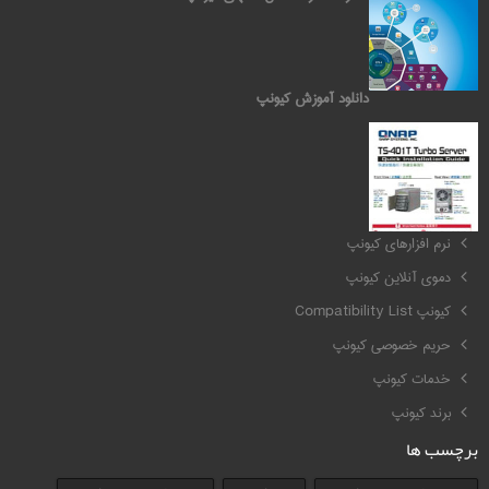
دانلود آموزش کیونپ
کیونپ QNAP
نرم افزارهای کیونپ
دموی آنلاین کیونپ
کیونپ Compatibility List
حریم خصوصی کیونپ
خدمات کیونپ
برند کیونپ
برچسب ها