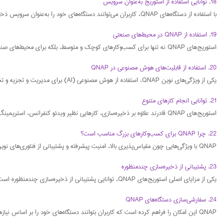
18. توانایی استفاده از استوریج به‌عنوان سرویس
با استفاده از دستگاه‌های QNAP، کاربران می‌توانند دستگاه‌های خود را به‌عنوان سرویس ذخیره‌سازی ارائه دهند. این ویژگی برای کسب‌وکارهایی که نیاز به ارائه خدمات ذخیره‌سازی به مشتریان خود دارند، بسیار کاربردی است.
19. استفاده از QNAP در محیط‌های صنعتی
استوریج‌های QNAP نه تنها برای کسب‌وکارهای کوچک و متوسط، بلکه برای محیط‌های صنعتی نیز مناسب هستند. این دستگاه‌ها می‌توانند داده‌های حجیم در محیط‌های تولیدی و صنعتی را به‌طور امن و کارآمد ذخیره کنند.
20. استفاده از قابلیت‌های هوش مصنوعی در QNAP
یکی از ویژگی‌های نوین QNAP، استفاده از هوش مصنوعی (AI) برای مدیریت و تجزیه و تحلیل داده‌ها است. این قابلیت باعث می‌شود که کاربران بتوانند داده‌ها را به‌طور هوشمندانه مدیریت کنند.
21. توانایی انجام کارهای متنوع
استوریج‌های QNAP قادرند علاوه بر ذخیره‌سازی، کارهایی نظیر ویدئو کنفرانس، استریمینگ رسانه، پشتیبانی از VMs و بسیاری از خدمات دیگر را انجام دهند.
22. چرا QNAP برای کسب‌وکارهای بزرگ مناسب است؟
QNAP با ویژگی‌هایی چون مقیاس‌پذیری بالا، امنیت پیشرفته و پشتیبانی از فناوری‌های نوین، یک انتخاب مناسب برای کسب‌وکارهای بزرگ و مراکز داده است که نیاز به ذخیره‌سازی و پردازش حجم بالای داده دارند.
23. پشتیبانی از ذخیره‌سازی چندمنظوره
یکی از مزایای اصلی استوریج‌های QNAP، توانایی پشتیبانی از ذخیره‌سازی چندمنظوره است. این ویژگی به کاربران این امکان را می‌دهد که داده‌های خود را به‌طور همزمان در محیط‌های مختلف ذخیره و مدیریت کنند.
24. سفارشی‌سازی دستگاه‌های QNAP
QNAP این امکان را فراهم کرده است که کاربران بتوانند دستگاه‌های خود را بر اساس نیازهای خاص خود سفارشی‌سازی کنند. این ویژگی به‌ویژه برای کسب‌وکارهایی که نیاز به ویژگی‌های خاصی دارند، بسیار مفید است.