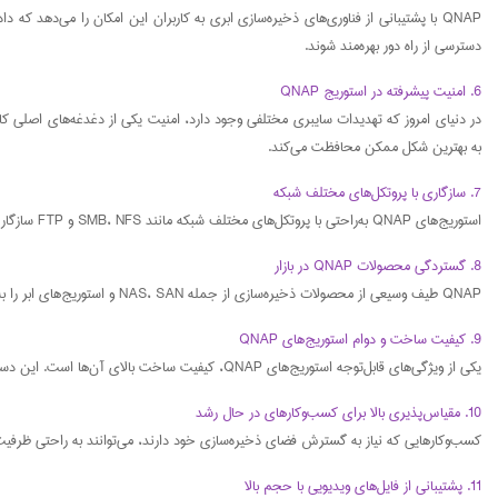
QNAP با پشتیبانی از فناوری‌های ذخیره‌سازی ابری به کاربران این امکان را می‌دهد ک
دسترسی از راه دور بهره‌مند شوند.
6. امنیت پیشرفته در استوریج QNAP
به بهترین شکل ممکن محافظت می‌کند.
7. سازگاری با پروتکل‌های مختلف شبکه
استوریج‌های QNAP به‌راحتی با پروتکل‌های مختلف شبکه مانند SMB، NFS و FTP سازگار هستند. این ویژگی به کاربران این امکان را می‌دهد که استوریج خود را به راحتی با سایر دستگاه‌ها و سیستم‌ها همگام‌سازی کنند.
8. گستردگی محصولات QNAP در بازار
QNAP طیف وسیعی از محصولات ذخیره‌سازی از جمله NAS، SAN و استوریج‌های ابر را به بازار عرضه می‌کند. این تنوع محصولات باعث می‌شود که هر نوع کسب‌وکار و هر سطحی از نیاز به ذخیره‌سازی بتواند از این محصولات بهره‌مند شود.
9. کیفیت ساخت و دوام استوریج‌های QNAP
یکی از ویژگی‌های قابل‌توجه استوریج‌های QNAP، کیفیت ساخت بالای آن‌ها است. این دستگاه‌ها برای استفاده طولانی‌مدت طراحی شده‌اند و به‌طور معمول عملکردی پایدار و دوام بالایی دارند.
10. مقیاس‌پذیری بالا برای کسب‌وکارهای در حال رشد
کسب‌وکارهایی که نیاز به گسترش فضای ذخیره‌سازی خود دارند، می‌توانند به راحتی ظرفیت استوریج‌های QNAP را افزایش دهند. این ویژگی، به‌ویژه برای شرکت‌های در حال رشد که نیاز به افزایش فضای ذخیره‌س
11. پشتیبانی از فایل‌های ویدیویی با حجم بالا