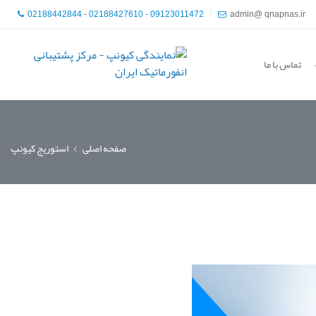
02188442844 - 02188427610 - 09123011472
admin@ qnapnas.ir
تماس با ما
صفحه اصلی
استوریج کیونپ