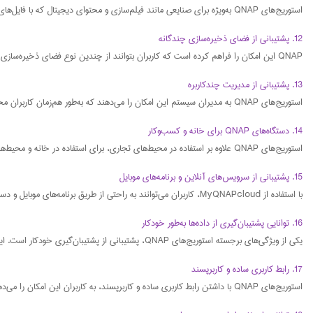
استوریج‌های QNAP به‌ویژه برای صنایعی مانند فیلم‌سازی و محتوای دیجیتال که با فایل‌های حجیم سروکار دارند، بسیار مناسب هستند. این دستگاه‌ها قادر به مدیریت و ذخیره‌سازی حجم بالایی از فایل‌های ویدئویی بدون کاهش سرعت یا کیفیت هستند.
12. پشتیبانی از فضای ذخیره‌سازی چندگانه
QNAP این امکان را فراهم کرده است که کاربران بتوانند از چندین نوع فضای ذخیره‌سازی مانند HDD، SSD و حتی NVMe استفاده کنند. این ویژگی به کاربران کمک می‌کند که با توجه به نیاز خود، بهترین گزینه ذخیره‌سازی را انتخاب کنند.
13. پشتیبانی از مدیریت چندکاربره
استوریج‌های QNAP به مدیران سیستم این امکان را می‌دهند که به‌طور هم‌زمان کاربران مختلف را مدیریت کرده و سطح دسترسی هرکدام را تعیین کنند. این ویژگی برای کسب‌وکارهایی که نیاز به مدیریت داده‌های متعدد توسط چندین نفر دارند، بسیار مفید است.
14. دستگاه‌های QNAP برای خانه و کسب‌وکار
استوریج‌های QNAP علاوه بر استفاده در محیط‌های تجاری، برای استفاده در خانه و محیط‌های کوچک نیز مناسب هستند. این دستگاه‌ها می‌توانند به‌طور همزمان نیازهای ذخیره‌سازی افراد و خانواده‌ها را برطرف کنند.
15. پشتیبانی از سرویس‌های آنلاین و برنامه‌های موبایل
با استفاده از MyQNAPcloud، کاربران می‌توانند به راحتی از طریق برنامه‌های موبایل و دستگاه‌های مختلف، به داده‌های خود دسترسی پیدا کنند و آن‌ها را مدیریت نمایند.
16. توانایی پشتیبان‌گیری از داده‌ها به‌طور خودکار
یکی از ویژگی‌های برجسته استوریج‌های QNAP، پشتیبانی از پشتیبان‌گیری خودکار است. این ویژگی به‌ویژه برای کسب‌وکارهایی که نیاز به ذخیره‌سازی داده‌های حیاتی دارند، بسیار مفید است.
17. رابط کاربری ساده و کاربرپسند
استوریج‌های QNAP با داشتن رابط کاربری ساده و کاربرپسند، به کاربران این امکان را می‌دهند که بدون نیاز به دانش فنی خاص، دستگاه خود را به‌راحتی راه‌اندازی و مدیریت کنند.