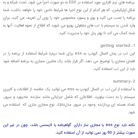
برنامه های نرم افزاری مورد استفاده در ESX به دو صورت اجرا می شود، تحت شبکه و به
شکل اپلیکیشن، که هر کدام از این نوع اجرا ها شرایط خاص خود را خواهد داشت. شما
برنامه را نصب می کنید و یوزر و پسورد مخصوص خود را روی آن تعریف می کنید. برای
وارد شدن به سیستم با تب های متفاوتی روبرو می شوید که اطلاع از نحوه فعالیت آنها به
شما کمک می کند تا بهتر پنل خود را مدیریت کنید.
1- getting started
این تب در زمان اتصال کیونپ به esx برای شما درباره شرایط استفاده از برنامه را در
فضای مجازی را توضیح می دهد. اگر قرار باشد یک ماشین مجازی به برنامه اضافه شود
باید از این تب استفاده کنید.
2-summary
با استفاده از این تب در اتصال کیونپ به esx می توانید یک خلاصه از اطلاعات و کاربری
سیستم را به دست بیاورید. اطلاعاتی که شامل جزئیاتی مانند سازنده مادربورد و سرور،
تعداد هسته ای پردازنده وجود در سرور، مدلcpu، نوع مجازی سازی که استفاده می
شود.
نکته: باید نوع esx یا مجازی ساز دارای گواهینامه یا لایسنس باشد، چون در غیر این
صورت بیشتر از 60 روز نمی توانید از آن استفاده کنید.