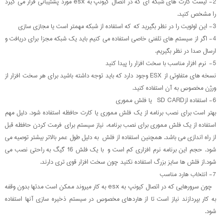
2- لیست کارت های شبکه ای که در اتصال کیونپ به esx مورد پشتیبانی قرار می گیرد
را مشخص کنید.
3- این اولویت را در نظر بگیرید که که استفاده از شبکه مهمتر است یا مجازی سازی
4- اگر از سیستم های تلفنی خاصی استفاده می کنیم باید یک شبکه مجزا برای دریافت و
ارسال صدا در نظر بگیریم.
5- نرم افزار مناسب با سخت افزار را پیدا کنید
نسخه های متفاوتی از ESX وجود دارد که باید توجه داشته باشید برای هر سخت افزار از
ورژن مخصوص به آن استفاده کنید.
6- استفاده ازSD CARD یا فلش مموری
بهتر است برای نصب برنامه از یک فلش مموری یا کارت حافظه استفاده شود. دلیل مهم
استفاده از یک فلش مموری برای نصب برنامه، نیاز سیستم برای فرمت کردن حافظه قبل
از راه اندازی می باشد. همچنین استفاده از فلش به دلیل طول عمر بالاتر بیشتر توصیه می
شود. حجم این برنامه نرم افزاری کم است و با یک فلش 16 گیگ به راحتی نصب می
شود.از فلش ها سایز بزرگ استفاده نکنید چون سخت افزار قوی تری دارند.
7- انتخاب هارد مناسب
چون سرورهایی که در اتصال کیونپ به esx به کار میروند ممکن است مدتها بدون وقفه
به کار بپردازند نیاز است تا از هاردهای مخصوص در سیستم ذخیره سازی آنها استفاده
شود.