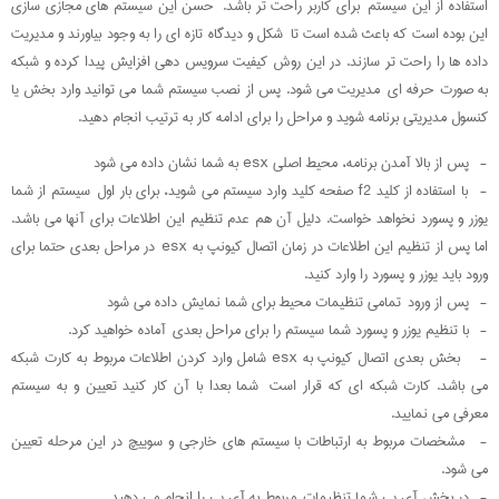
استفاده از این سیستم برای کاربر راحت تر باشد. حسن این سیستم های مجازی سازی
این بوده است که باعث شده است تا شکل و دیدگاه تازه ای را به وجود بیاورند و مدیریت
داده ها را راحت تر سازند. در این روش کیفیت سرویس دهی افزایش پیدا کرده و شبکه
به صورت حرفه ای مدیریت می شود. پس از نصب سیستم شما می توانید وارد بخش یا
کنسول مدیریتی برنامه شوید و مراحل را برای ادامه کار به ترتیب انجام دهید.
- پس از بالا آمدن برنامه، محیط اصلی esx به شما نشان داده می شود
- با استفاده از کلید f2 صفحه کلید وارد سیستم می شوید، برای بار اول سیستم از شما
یوزر و پسورد نخواهد خواست. دلیل آن هم عدم تنظیم این اطلاعات برای آنها می باشد.
اما پس از تنظیم این اطلاعات در زمان اتصال کیونپ به esx در مراحل بعدی حتما برای
ورود باید یوزر و پسورد را وارد کنید.
- پس از ورود تمامی تنظیمات محیط برای شما نمایش داده می شود
- با تنظیم یوزر و پسورد شما سیستم را برای مراحل بعدی آماده خواهید کرد.
- بخش بعدی اتصال کیونپ به esx شامل وارد کردن اطلاعات مربوط به کارت شبکه
می باشد. کارت شبکه ای که قرار است شما بعدا با آن کار کنید تعیین و به سیستم
معرفی می نمایید.
- مشخصات مربوط به ارتباطات با سیستم های خارجی و سوییچ در این مرحله تعیین
می شود.
- در بخش آی پی شما تنظیمات مربوط به آی پی را انجام می دهید