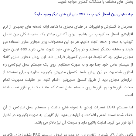
بخش های مختلف با مشکلات کمتری مواجه شوید.
چه تفاوتی بین اتصال کیونپ به esx با روش های دیگر وجود دارد؟
همزمان با گسترش و تغییرات در فضای مجازی ما شاهد ارائه نسخه های جدیدی از نرم
افزارهای اتصال به کیونپ می باشیم. برای آشنایی بیشتر یک مقایسه کلی بین اتصال
کیونپ به esx و esxi انجام دادیم. هر دو این محصولات برای مجازی سازی استفاده می
شوند و مشابه یکدیگر نیستند و در ویژگی های خود تفاوت هایی دارند.esx اولین طرح
مجازی سازی بود که توسط مهندسان کامپیوتر طراحی شد. این روش مجازی سازی کاملا
از سیستم عامل خود جدا بود و به صورت مستقیم روی یک سیستم عامل لینوکسی راه
اندازی شده بود. در این روش شما کنسول مدیریتی یکپارچه ندارید و برای استفاده از
ابزارهای مجازی باید از طریق کنسول مدیریتی اقدام کنیم. در حقیقت مدیریت تمام
سخت افزارها و نرم افزارها روی سیستم عامل است که مانند یک نرم افزار نصب شده
است.
اما سیستم ESXI تغییرات زیادی با نمونه قبلی داشت و سیستم عامل لینوکس از آن
حذف شده است. تمامی اطلاعات و ابزارهای مورد نیاز کاربران به صورت یکپارچه در اختیار
آنها قرار می گیرد. امنیت بالایی دارد و سرعت آن نیز بالاتر می باشد.
نکته : دلایل ذکر شده در تفاوت این دو مورد به ضعف سیستم ESX اشاره ندارد، بلکه به