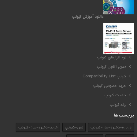
دانلود آموزش کیونپ
کیونپ QNAP
نرم افزارهای کیونپ
دموی آنلاین کیونپ
کیونپ Compatibility List
حریم خصوصی کیونپ
خدمات کیونپ
برند کیونپ
برچسب ها
درباره-ذخیره-ساز-کیونپ
نس-کیونپ
خرید-ذخیره-ساز-کیونپ