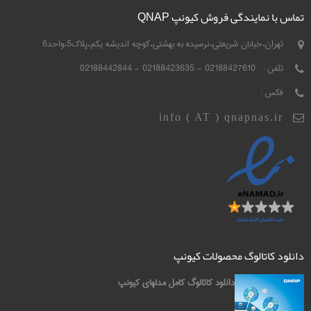
تماس با نمایندگی فروش کیونپ QNAP
تهران،خیابان شریعتی،نرسیده به بهشتی،کوچه اندیشه یکم،پلاک5،واحد6
تلفن :
02188427610 - 02188423635 - 02188442844
فکس :
info ( AT ) qnapnas.ir
دانلود کاتالوگ محصولات کیونپ
دانلود کاتالوگ کامل مدلهای کیونپ