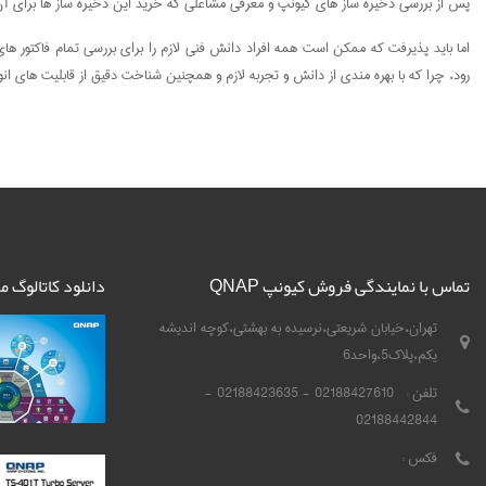
پس از بررسی ذخیره ساز های کیونپ و معرفی مشاغلی که خرید این ذخیره ساز ها برای آن 
اما باید پذیرفت که ممکن است همه افراد دانش فنی لازم را برای بررسی تمام فاکتور ها
رود، چرا که با بهره مندی از دانش و تجربه لازم و همچنین شناخت دقیق از قابلیت های ان
تماس با نمایندگی فروش کیونپ QNAP
دانلود کاتالوگ 
تهران،خیابان شریعتی،نرسیده به بهشتی،کوچه اندیشه
یکم،پلاک5،واحد6
تلفن :
02188427610 - 02188423635 -
02188442844
فکس :