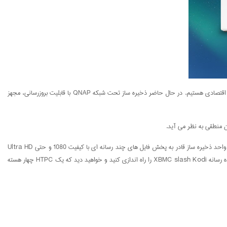
خرید ذخیره ساز تحت شبکه ( خرید کیونپ ) یک ذخیره ساز تحت شبکه (NAS) مبتنی بر سیستم عامل لینوکس است که ضمن ارائه عملکرد برتر، شاهد قیمت رقابتی آن در بازار آزاد اقتصادی هستیم. در حال حاضر ذخیره ساز تحت شبکه QNAP با قابلیت بروزرسانی، مجهز
از آنجا که سرور کیونپ QNAP NAS در نسخۀ بروزشده سیستم عامل مبتنی بر لینوکس QTS عرضه می شود، به طور قطع چشمگیر و مؤثر واقع می شود و با توجه به این امر که این واحد ذخیره ساز قادر به پخش فایل های چند رسانه ای با کیفیت 1080 و حتی Ultra HD
است، می توان از آن به عنوان مدیا پلیر استفاده نمود. بله، با خرید کیونپ این سرور NAS مجهز به یک خروجی HDMI و یک اتصال دیسپلی‌پورت است که تنها کافی است پخش کننده رسانه XBMC slash Kodi را راه اندازی کنید و خواهید دید که یک HTPC چهار هسته