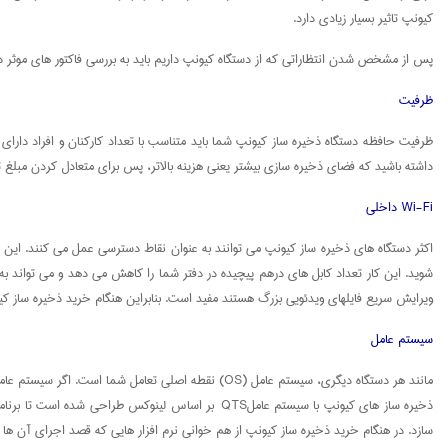
کیونپ تاثیر بسیار زیادی دارد.
پس از مشخص شدن انتظاراتی که از دستگاه کیونپ داریم باید به بررسی فاکتور های موثر در
ظرفیت
ظرفیت حافظه دستگاه ذخیره ساز کیونپ شما باید متناسب با تعداد کارکنان و افراد دار
داشته باشید که فضای ذخیره سازی بیشتر یعنی هزینه بالاتر، پس برای متعادل کردن مبلغ ت
Wi-Fi داخلی
اکثر دستگاه های ذخیره ساز کیونپ می توانند به عنوان نقاط دسترسی عمل می کنند. این 
ویرایش سریع فایلهای ویدئویی بزرگ هستند مفید است. بنابراین هنگام خرید ذخیره ساز کیونپ بررسی قابلیت و امک
سیستم عامل
مانند هر دستگاه دیگری، سیستم عامل (OS) نقطه اصلی تعامل شما است. اگر سیستم عامل ذخیره ساز شما نتواند نیازهای خاص مورد نیاز را در شرایط خاص کسب و کار شما برآورده کند، احتمالاً از تصمیم خرید ذخیره ساز کیونپ خود پشیمان خواهید شد.
ذخیره ساز های کیونپ با سیستم عاملQTS بر اساس لینو
سازد. در هنگام خرید ذخیره ساز کیونپ از هم خوانی نرم افزار هایی که قصد اجرای آن ها را دارید با ورژن QTS ذخیره ساز کیونپ 