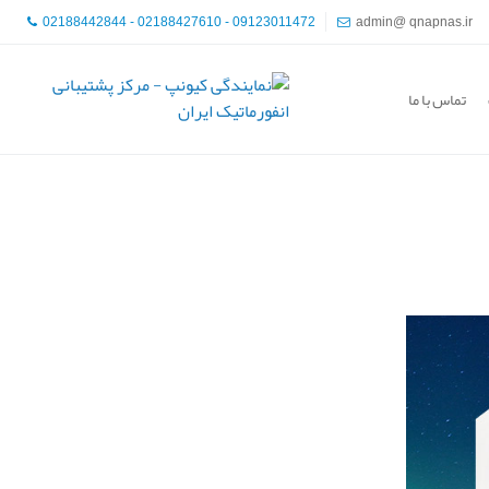
02188442844 - 02188427610 - 09123011472
admin@ qnapnas.ir
تماس با ما