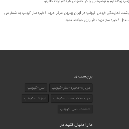
ونپ پرداختیم و توضیحاتی را در خصوص هرکدام ارائه دادیم.
باشند. نمایندگی فروش کیونپ در ایران بهترین مرکز خرید ذخیره ساز کیونپ به شمار می
اب مدل ذخیره ساز مورد نظر یاری خواهند نمود.
برچسب ها
درباره-ذخیره-ساز-کیونپ
نس-کیونپ
خرید-ذخیره-ساز-کیونپ
آموزش-کیونپ
امکانات-نس-کیونپ
ما را دنبال کنید در