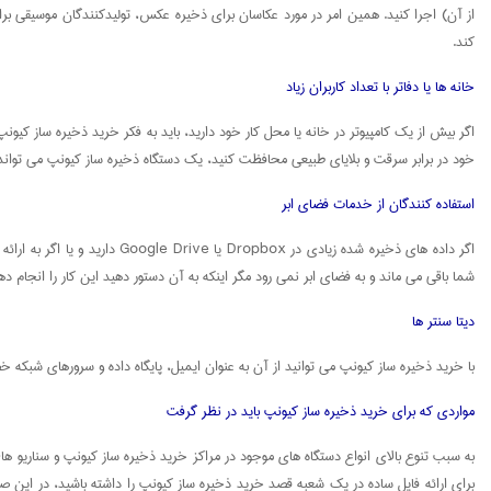
از آن) اجرا کنید. همین امر در مورد عکاسان برای ذخیره عکس، تولیدکنندگان موسیقی ب
کند.
خانه ها یا دفاتر با تعداد کاربران زیاد
اگر بیش از یک کامپیوتر در خانه یا محل کار خود دارید، باید به فکر خرید ذخیره ساز کیون
خود در برابر سرقت و بلایای طبیعی محافظت کنید، یک دستگاه ذخیره ساز کیونپ می تواند ف
استفاده کنندگان از خدمات فضای ابر
اگر داده های ذخیره شده زیاد
شما باقی می ماند و به فضای ابر نمی رود مگر اینکه به آن دستور دهید این کار را انجام ده
دیتا سنتر ها
با خرید ذخیره ساز کیونپ می توانید از آن به عنوان ایمیل، پایگاه داده و سرورهای شبکه خصوصی مجازی (VPN)، برای BitTorrent، میزبانیCMS ، CRM و نرم افزار تجارت الکترونیک و یا DVR برای دورب
مواردی که برای خرید ذخیره ساز کیونپ باید در نظر گرفت